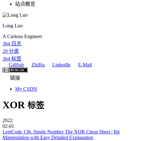
站点概览
Long Luo
A Curious Engineer
364
日志
29
分类
364
标签
GitHub
ZhiHu
LinkedIn
E-Mail
链接
My CSDN
XOR
标签
2022
02-01
LeetCode 136. Single Number The XOR Cheat Sheet | Bit
Manipulation with Easy Detailed Explanation