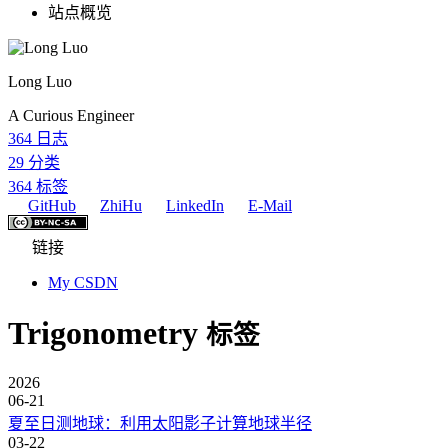
站点概览
Long Luo
A Curious Engineer
364
日志
29
分类
364
标签
GitHub
ZhiHu
LinkedIn
E-Mail
链接
My CSDN
Trigonometry
标签
2026
06-21
夏至日测地球：利用太阳影子计算地球半径
03-22