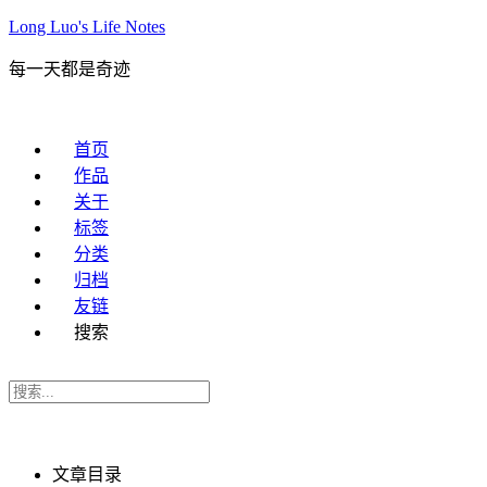
Long Luo's Life Notes
每一天都是奇迹
首页
作品
关于
标签
分类
归档
友链
搜索
文章目录