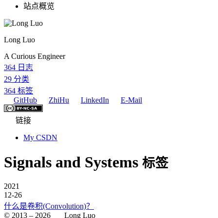
站点概览
Long Luo
A Curious Engineer
364
日志
29
分类
364
标签
GitHub
ZhiHu
LinkedIn
E-Mail
链接
My CSDN
Signals and Systems
标签
2021
12-26
什么是卷积(Convolution)？
© 2013 –
2026
Long Luo