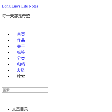
Long Luo's Life Notes
每一天都是奇迹
首页
作品
关于
标签
分类
归档
友链
搜索
文章目录