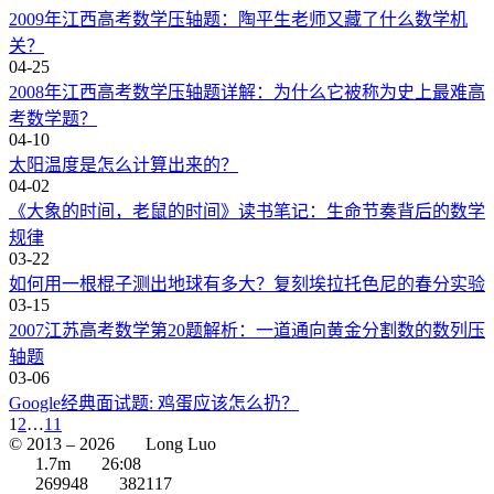
2009年江西高考数学压轴题：陶平生老师又藏了什么数学机
关？
04-25
2008年江西高考数学压轴题详解：为什么它被称为史上最难高
考数学题？
04-10
太阳温度是怎么计算出来的？
04-02
《大象的时间，老鼠的时间》读书笔记：生命节奏背后的数学
规律
03-22
如何用一根棍子测出地球有多大？复刻埃拉托色尼的春分实验
03-15
2007江苏高考数学第20题解析：一道通向黄金分割数的数列压
轴题
03-06
Google经典面试题: 鸡蛋应该怎么扔？
1
2
…
11
© 2013 –
2026
Long Luo
1.7m
26:08
269948
382117