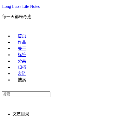
Long Luo's Life Notes
每一天都是奇迹
首页
作品
关于
标签
分类
归档
友链
搜索
文章目录