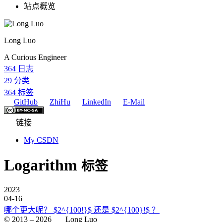
站点概览
Long Luo
A Curious Engineer
364
日志
29
分类
364
标签
GitHub
ZhiHu
LinkedIn
E-Mail
链接
My CSDN
Logarithm
标签
2023
04-16
哪个更大呢？ $2^{100!}$ 还是 $2^{100}!$ ？
© 2013 –
2026
Long Luo