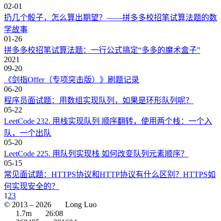
02-01
扔几个骰子，怎么算出期望？——拼多多校招笔试算法题的数
学故事
01-26
拼多多校招笔试算法题：一行公式搞定“多多的魔术盒子”
2021
09-20
《剑指Offer（专项突击版）》刷题记录
06-20
程序员面试题：用数组实现队列，如果是环形队列呢？
05-22
LeetCode 232. 用栈实现队列 顺序翻转，使用两个栈：一个入
队，一个出队
05-20
LeetCode 225. 用队列实现栈 如何改变队列元素顺序？
05-15
常见面试题：HTTPS协议和HTTP协议有什么区别？HTTPS如
何实现安全的？
1
2
3
© 2013 –
2026
Long Luo
1.7m
26:08