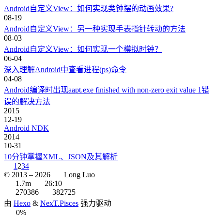
Android自定义View：如何实现类钟摆的动画效果?
08-19
Android自定义View：另一种实现手表指针转动的方法
08-03
Android自定义View：如何实现一个模拟时钟？
06-04
深入理解Android中查看进程(ps)命令
04-08
Android编译时出现aapt.exe finished with non-zero exit value 1错
误的解决方法
2015
12-19
Android NDK
2014
10-31
10分钟掌握XML、JSON及其解析
1
2
3
4
© 2013 –
2026
Long Luo
1.7m
26:10
270386
382725
由
Hexo
&
NexT.Pisces
强力驱动
0%