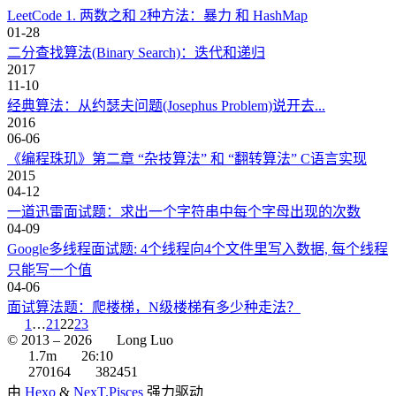
LeetCode 1. 两数之和 2种方法：暴力 和 HashMap
01-28
二分查找算法(Binary Search)：迭代和递归
2017
11-10
经典算法：从约瑟夫问题(Josephus Problem)说开去...
2016
06-06
《编程珠玑》第二章 “杂技算法” 和 “翻转算法” C语言实现
2015
04-12
一道迅雷面试题：求出一个字符串中每个字母出现的次数
04-09
Google多线程面试题: 4个线程向4个文件里写入数据, 每个线程
只能写一个值
04-06
面试算法题：爬楼梯，N级楼梯有多少种走法？
1
…
21
22
23
© 2013 –
2026
Long Luo
1.7m
26:10
270164
382451
由
Hexo
&
NexT.Pisces
强力驱动