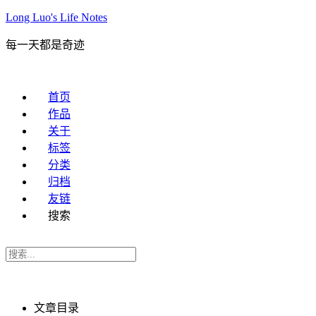
Long Luo's Life Notes
每一天都是奇迹
首页
作品
关于
标签
分类
归档
友链
搜索
文章目录