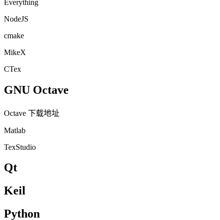
Everything
NodeJS
cmake
MikeX
CTex
GNU Octave
Octave 下载地址
Matlab
TexStudio
Qt
Keil
Python