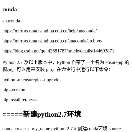
conda
anaconda
https://mirrors.tuna.tsinghua.edu.cn/help/anaconda/
https://mirrors.tuna.tsinghua.edu.cn/anaconda/archive/
https://blog.csdn.net/qq_42681787/article/details/144693871
Python 2.7 及以上版本中，Python 自带了一个名为 ensurepip 的
模块，可以用来安装 pip。在命令行中运行以下命令：
python -m ensurepip –upgrade
pip –version
pip install requests
=====新建python2.7环境
conda create -n my_name python=2.7 # 创建conda环境 source