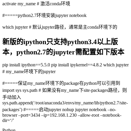
activate my_name # 激活conda环境
#=====python2.7环境安装jupyter notebook
which jupyter # 默认jupyter路径，通常是主conda环境下的
新版的ipython只支持python3.4以上版
本，python2.7的jupyter需配置如下版本
pip install ipython==5.5.0 pip install ipykernel==4.8.2 which jupyter
# my_name环境下的jupyter
#=====保证my_name环境下的package在python可以引用到
import sys sys.path # 如果没有my_name下site-packages路径，则
手动加入
sys.path.append(‘/root/anaconda3/envs/my_name/lib/python2.7/site-
packages’) #=====启动jupyter nohup jupyter notebook –no-
browser –port=3434 –ip=192.168.1.230 –allow-root –notebook-
dir=‘/’
Python