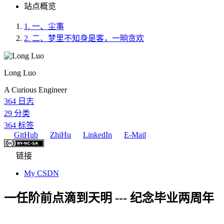
站点概览
1.
一、尘事
2.
二、梦里不知身是客，一晌贪欢
Long Luo
A Curious Engineer
364
日志
29
分类
364
标签
GitHub
ZhiHu
LinkedIn
E-Mail
链接
My CSDN
一任阶前点滴到天明 --- 纪念毕业两周年