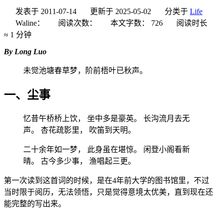
发表于
2011-07-14
更新于
2025-05-02
分类于
Life
Waline：
阅读次数：
本文字数：
726
阅读时长
≈
1 分钟
By Long Luo
未觉池塘春草梦，阶前梧叶已秋声。
一、尘事
忆昔午桥桥上饮， 坐中多是豪英。 长沟流月去无
声。 杏花疏影里， 吹笛到天明。
二十余年如一梦， 此身虽在堪惊。 闲登小阁看新
晴。 古今多少事， 渔唱起三更。
第一次读到这首词的时候，是在4年前大学的图书馆里，不过
当时限于阅历，无法领悟，只是觉得意境太优美，直到现在还
能完整的写出来。