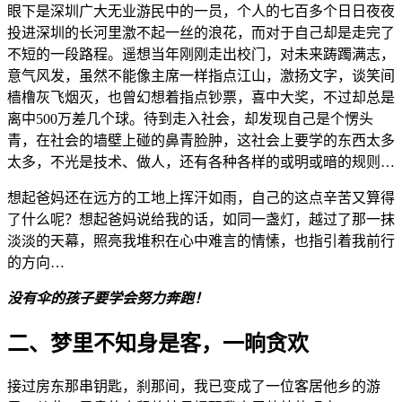
眼下是深圳广大无业游民中的一员，个人的七百多个日日夜夜
投进深圳的长河里激不起一丝的浪花，而对于自己却是走完了
不短的一段路程。遥想当年刚刚走出校门，对未来踌躅满志，
意气风发，虽然不能像主席一样指点江山，激扬文字，谈笑间
樯橹灰飞烟灭，也曾幻想着指点钞票，喜中大奖，不过却总是
离中500万差几个球。待到走入社会，却发现自己是个愣头
青，在社会的墙壁上碰的鼻青脸肿，这社会上要学的东西太多
太多，不光是技术、做人，还有各种各样的或明或暗的规则…
想起爸妈还在远方的工地上挥汗如雨，自己的这点辛苦又算得
了什么呢？想起爸妈说给我的话，如同一盏灯，越过了那一抹
淡淡的天幕，照亮我堆积在心中难言的情愫，也指引着我前行
的方向…
没有伞的孩子要学会努力奔跑！
二、梦里不知身是客，一晌贪欢
接过房东那串钥匙，刹那间，我已变成了一位客居他乡的游