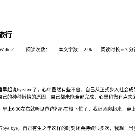
旅行
Waline：
阅读次数：
本文字数：
2.9k
阅读时长 ≈
3 分
早睡早起说bye-bye了，心中虽然有些不舍。自己从正式步入社
自己的种种懒惰的原因，自己都未能全部完成，心里稍微有点失
上6:30左右就听见爸爸妈妈在楼下忙了，我赶紧爬起来，穿上
bye-bye，自己有生之年这样的时刻还会持续很多次，我想：