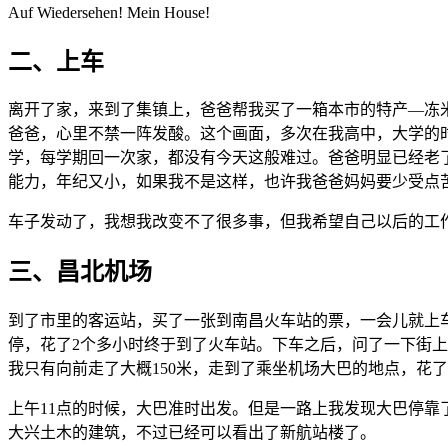
Auf Wiedersehen! Mein House!
二、上车
离开了家，来到了集镇上，爸爸帮我买了一箱本市的特产—冻
爸爸，心里不禁一阵发酸。这个画面，多次在我高中，大学的时
学，每学期回一次家，都没有今天这般难过。爸爸明显已经老
能力，年纪又小，如果我不是这样，也许我爸爸妈妈要少受点
车子发动了，我想我改变不了很多事，但我希望自己以后的工
三、昌北机场
到了市里的客运站，买了一张到南昌火车站的票，一会儿就上
停，花了2个多小时终于到了火车站。下车之后，问了一下街
我只有向前走了大概150米，走到了乘坐机场大巴的地点，花了
上午11点的时候，大巴准时出发。但是一路上我发现大巴停靠
大兴土木的建筑，不过已经可以看出了新航站楼了。