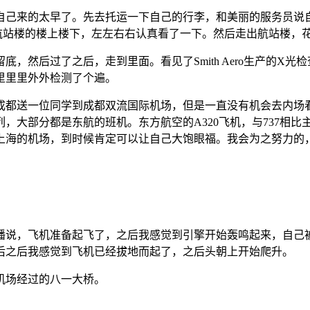
己来的太早了。先去托运一下自己的行李，和美丽的服务员说自己
把航站楼的楼上楼下，左左右右认真看了一下。然后走出航站楼，
，然后过了之后，走到里面。看见了Smith Aero生产的X
里里里外外检测了个遍。
成都送一位同学到成都双流国际机场，但是一直没有机会去内场
系列，大部分都是东航的班机。东方航空的A320飞机，与737
的机场，到时候肯定可以让自己大饱眼福。我会为之努力的，trus
播说，飞机准备起飞了，之后我感觉到引擎开始轰鸣起来，自己
后之后我感觉到飞机已经拔地而起了，之后头朝上开始爬升。
机场经过的八一大桥。