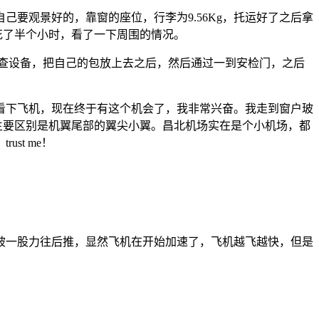
要观景好的，靠窗的座位，行李为9.56Kg，托运好了之后拿
花了半个小时，看了一下周围的情况。
光检查设备，把自己的包放上去之后，然后通过一到安检门，之后
看下飞机，现在终于有这个机会了，我非常兴奋。我走到窗户玻
相比主要区别是机翼尾部的翼尖小翼。昌北机场实在是个小机场，都
t me！
被一股力往后推，显然飞机在开始加速了，飞机越飞越快，但是