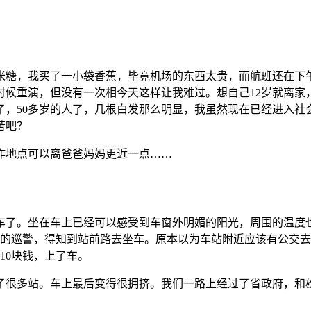
米糖，我买了一小袋香蕉，毕竟机场的东西太贵，而航班还在下
候重演，但没有一次相今天这样让我难过。想自己12岁就离家，
了，50多岁的人了，几根白发那么明显，我虽然现在已经进入社
苦吧？
作地点可以离爸爸妈妈更近一点……
车了。坐在车上已经可以感受到车窗外明媚的阳光，周围的温度
上的巡警，得知到站前路去坐车。原本以为车站附近应该有公交
10块钱，上了车。
了很多站。车上最后变得很拥挤。我们一路上经过了省政府，和