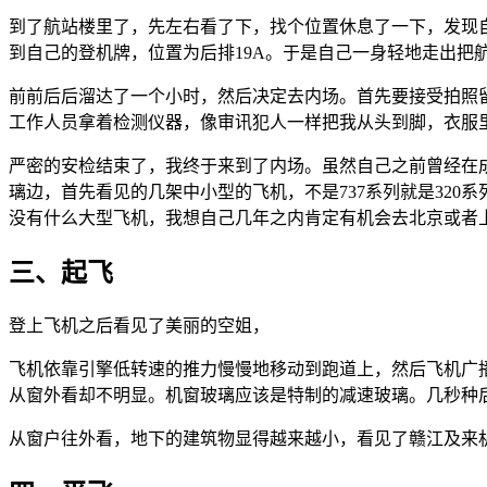
到了航站楼里了，先左右看了下，找个位置休息了一下，发现自
到自己的登机牌，位置为后排19A。于是自己一身轻地走出
前前后后溜达了一个小时，然后决定去内场。首先要接受拍照留底
工作人员拿着检测仪器，像审讯犯人一样把我从头到脚，衣服
严密的安检结束了，我终于来到了内场。虽然自己之前曾经在
璃边，首先看见的几架中小型的飞机，不是737系列就是320
没有什么大型飞机，我想自己几年之内肯定有机会去北京或者上海
三、起飞
登上飞机之后看见了美丽的空姐，
飞机依靠引擎低转速的推力慢慢地移动到跑道上，然后飞机广
从窗外看却不明显。机窗玻璃应该是特制的减速玻璃。几秒种
从窗户往外看，地下的建筑物显得越来越小，看见了赣江及来