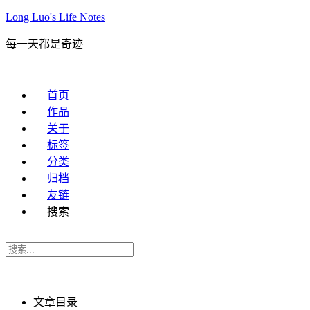
Long Luo's Life Notes
每一天都是奇迹
首页
作品
关于
标签
分类
归档
友链
搜索
文章目录