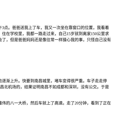
午3点。爸爸送我上了车，我又一次坐在靠窗口的位置，我看着
住在学校里，我都一路走过来，自己15岁就到离家150公里求
会了，但是爸爸妈妈还是像往常一样操心我的事，只怪自己没有
也逐渐上升。快要到南昌城里，堵车变得很严重。车子走走停
去昌北机场的，结果证明南昌不如成都和深圳，没有公交。于是
雄伟的八一大桥，然后车就上了高速。走了20分钟，看到了正在