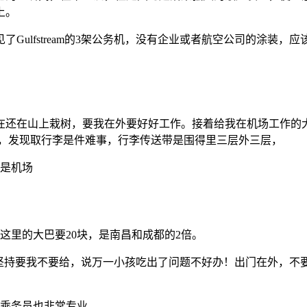
上。
lfstream的3架公务机，没有企业或者航空公司的涂装，应该
在还在山上栽树，要我在外要好好工作。接着给我在机场工作的
机，发现取行李是件难事，行李传送带是围得里三层外三层，
，是机场
这里的大巴要20块，是南昌和成都的2倍。
学坚持要我不要给，说万一小孩吃出了问题不好办！出门在外，不
，乘务员也非常专业。