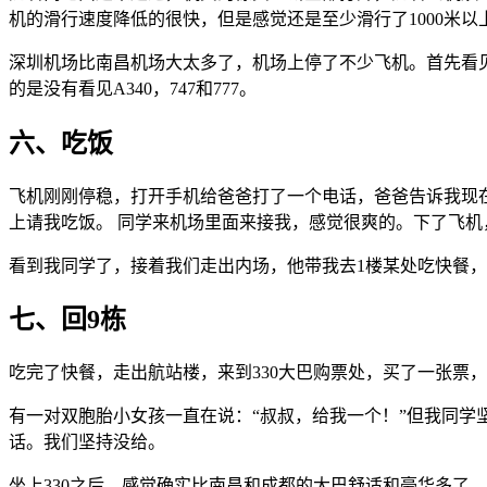
机的滑行速度降低的很快，但是感觉还是至少滑行了1000米以
深圳机场比南昌机场大太多了，机场上停了不少飞机。首先看见了Gu
的是没有看见A340，747和777。
六、吃饭
飞机刚刚停稳，打开手机给爸爸打了一个电话，爸爸告诉我现
上请我吃饭。 同学来机场里面来接我，感觉很爽的。下了飞
看到我同学了，接着我们走出内场，他带我去1楼某处吃快餐
七、回9栋
吃完了快餐，走出航站楼，来到330大巴购票处，买了一张票，
有一对双胞胎小女孩一直在说：“叔叔，给我一个！”但我同
话。我们坚持没给。
坐上330之后，感觉确实比南昌和成都的大巴舒适和豪华多了