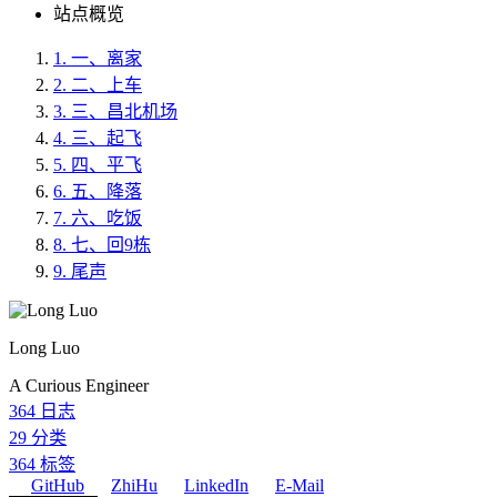
站点概览
1.
一、离家
2.
二、上车
3.
三、昌北机场
4.
三、起飞
5.
四、平飞
6.
五、降落
7.
六、吃饭
8.
七、回9栋
9.
尾声
Long Luo
A Curious Engineer
364
日志
29
分类
364
标签
GitHub
ZhiHu
LinkedIn
E-Mail