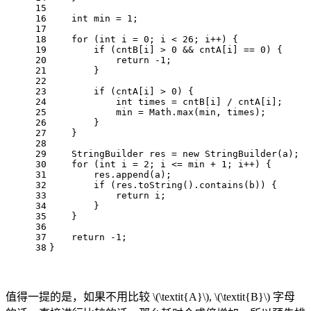
15
16
int
min
=
1
;
17
18
for
 (
int
i
=
0
; i < 
26
; i++) {
19
if
 (cntB[i] > 
0
 && cntA[i] == 
0
) {
20
return
 -
1
;
21
        }
22
23
if
 (cntA[i] > 
0
) {
24
int
times
=
 cntB[i] / cntA[i];
25
            min = Math.max(min, times);
26
        }
27
    }
28
29
StringBuilder
res
=
new
StringBuilder
(a);
30
for
 (
int
i
=
2
; i <= min + 
1
; i++) {
31
        res.append(a);
32
if
 (res.toString().contains(b)) {
33
return
 i;
34
        }
35
    }
36
37
return
 -
1
;  
38
}
值得一提的是，如果不用比较
\(\textit{A}\)
,
\(\textit{B}\)
字母