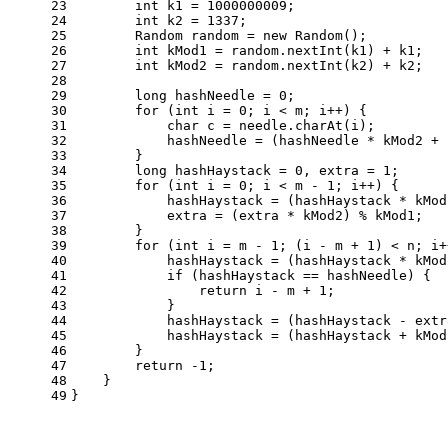
23
int
k1
=
1000000009
;
24
int
k2
=
1337
;
25
Random
random
=
new
Random
();
26
int
kMod1
=
 random.nextInt(k1) + k1;
27
int
kMod2
=
 random.nextInt(k2) + k2;
28
29
long
hashNeedle
=
0
;
30
for
 (
int
i
=
0
; i < m; i++) {
31
char
c
=
 needle.charAt(i);
32
            hashNeedle = (hashNeedle * kMod2 + 
33
        }
34
long
hashHaystack
=
0
, extra = 
1
;
35
for
 (
int
i
=
0
; i < m - 
1
; i++) {
36
            hashHaystack = (hashHaystack * kMod
37
            extra = (extra * kMod2) % kMod1;
38
        }
39
for
 (
int
i
=
 m - 
1
; (i - m + 
1
) < n; i+
40
            hashHaystack = (hashHaystack * kMod
41
if
 (hashHaystack == hashNeedle) {
42
return
 i - m + 
1
;
43
            }
44
            hashHaystack = (hashHaystack - extr
45
            hashHaystack = (hashHaystack + kMod
46
        }
47
return
 -
1
;
48
    }
49
}