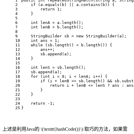
1
public
int
repeatedStringMatch
(String a, String
2
if
 (a.equals(b) || a.contains(b)) {
3
return
1
;
4
    }
5
6
int
lenA
=
 a.length();
7
int
lenB
=
 b.length();
8
9
StringBuilder
sb
=
new
StringBuilder
(a);
10
int
ans
=
1
;
11
while
 (sb.length() < b.length()) {
12
        ans++;
13
        sb.append(a);
14
    }
15
16
int
lenS
=
 sb.length();
17
    sb.append(a);
18
for
 (
int
i
=
0
; i < lenA; i++) {
19
if
 (i + lenB <= sb.length() && sb.subst
20
return
 i + lenB <= lenS ? ans : ans
21
        }
22
    }
23
24
return
 -
1
;
25
}
上述是利用Java的
\(\texttt{hashCode()}\)
取巧的方法，如果需