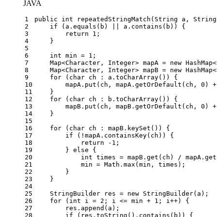
JAVA
1
public
int
repeatedStringMatch
(String a, String
2
if
 (a.equals(b) || a.contains(b)) {
3
return
1
;
4
    }
5
6
int
min
=
1
;
7
    Map<Character, Integer> mapA = 
new
HashMap
<
8
    Map<Character, Integer> mapB = 
new
HashMap
<
9
for
 (
char
 ch : a.toCharArray()) {
10
        mapA.put(ch, mapA.getOrDefault(ch, 
0
) +
11
    }
12
for
 (
char
 ch : b.toCharArray()) {
13
        mapB.put(ch, mapB.getOrDefault(ch, 
0
) +
14
    }
15
16
for
 (
char
 ch : mapB.keySet()) {
17
if
 (!mapA.containsKey(ch)) {
18
return
 -
1
;
19
        } 
else
 {
20
int
times
=
 mapB.get(ch) / mapA.get
21
            min = Math.max(min, times);
22
        }
23
    }
24
25
StringBuilder
res
=
new
StringBuilder
(a);
26
for
 (
int
i
=
2
; i <= min + 
1
; i++) {
27
        res.append(a);
28
if
 (res.toString().contains(b)) {