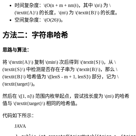
时间复杂度：
\(O(n + m + nm)\)
，其中
\(n\)
为
\
(\textit{A}\)
的长度，
\(m\)
为
\(\textit{B}\)
的长度。
空间复杂度：
\(O(26)\)
。
方法二：字符串哈希
思路与算法：
将
\(\textit{A}\)
复制
\(min\)
次后得到
\(\textit{S}\)
，从
\
(\textit{S}\)
中检测是否存在子串为
\(\textit{B}\)
，那么
\
(\textit{B}\)
哈希值为
\([lenS - m + 1, lenS]\)
部分，记为
\
(\textit{target}\)
。
然后在
\([1, n]\)
范围内枚举起点，尝试找长度为
\(m\)
的哈希
值与
\(\textit{target}\)
相同的哈希值。
代码如下所示：
JAVA