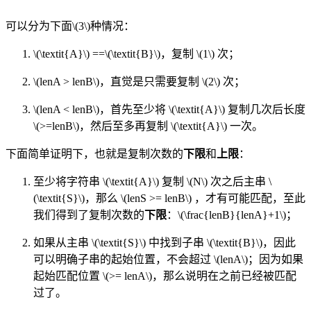
可以分为下面
\(3\)
种情况：
\(\textit{A}\)
==
\(\textit{B}\)
，复制
\(1\)
次；
\(lenA > lenB\)
，直觉是只需要复制
\(2\)
次；
\(lenA < lenB\)
，首先至少将
\(\textit{A}\)
复制几次后长度
\(>=lenB\)
，然后至多再复制
\(\textit{A}\)
一次。
下面简单证明下，也就是复制次数的
下限
和
上限
：
至少将字符串
\(\textit{A}\)
复制
\(N\)
次之后主串
\
(\textit{S}\)
，那么
\(lenS >= lenB\)
，才有可能匹配，至此
我们得到了复制次数的
下限
：
\(\frac{lenB}{lenA}+1\)
；
如果从主串
\(\textit{S}\)
中找到子串
\(\textit{B}\)
，因此
可以明确子串的起始位置，不会超过
\(lenA\)
；因为如果
起始匹配位置
\(>= lenA\)
，那么说明在之前已经被匹配
过了。