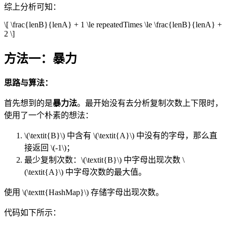
综上分析可知：
\[ \frac{lenB}{lenA} + 1 \le repeatedTimes \le \frac{lenB}{lenA} +
2 \]
方法一：暴力
思路与算法：
首先想到的是
暴力法
。最开始没有去分析复制次数上下限时，
使用了一个朴素的想法：
\(\textit{B}\)
中含有
\(\textit{A}\)
中没有的字母，那么直
接返回
\(-1\)
；
最少复制次数：
\(\textit{B}\)
中字母出现次数
\
(\textit{A}\)
中字母次数的最大值。
使用
\(\texttt{HashMap}\)
存储字母出现次数。
代码如下所示：