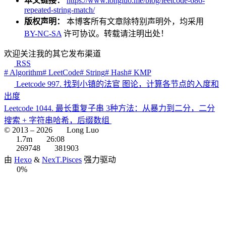
本文链接：
https://www.longluo.me/blog/leetcode-686-
repeated-string-match/
版权声明：
本博客所有文章除特别声明外，均采用
BY-NC-SA
许可协议。转载请注明出处！
欢迎关注我的其它发布渠道
RSS
# Algorithm
# LeetCode
# String
# Hash
# KMP
Leetcode 997. 找到小镇的法官 图论，计算各节点的入度和
出度
Leetcode 1044. 最长重复子串 3种方法：从暴力到二分，二分
搜索 + 字符串哈希，后缀数组
© 2013 –
2026
Long Luo
1.7m
26:08
269748
381903
由
Hexo
&
NexT.Pisces
强力驱动
0%