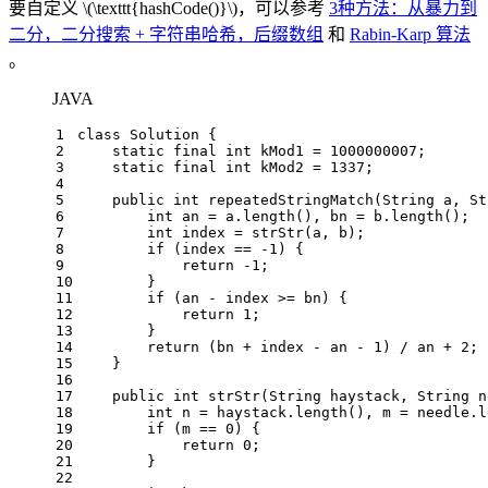
要自定义
\(\texttt{hashCode()}\)
，可以参考
3种方法：从暴力到
二分，二分搜索 + 字符串哈希，后缀数组
和
Rabin-Karp 算法
。
JAVA
1
class
Solution
 {
2
static
final
int
kMod1
=
1000000007
;
3
static
final
int
kMod2
=
1337
;
4
5
public
int
repeatedStringMatch
(String a, St
6
int
an
=
 a.length(), bn = b.length();
7
int
index
=
 strStr(a, b);
8
if
 (index == -
1
) {
9
return
 -
1
;
10
        }
11
if
 (an - index >= bn) {
12
return
1
;
13
        }
14
return
 (bn + index - an - 
1
) / an + 
2
;
15
    }
16
17
public
int
strStr
(String haystack, String n
18
int
n
=
 haystack.length(), m = needle.l
19
if
 (m == 
0
) {
20
return
0
;
21
        }
22