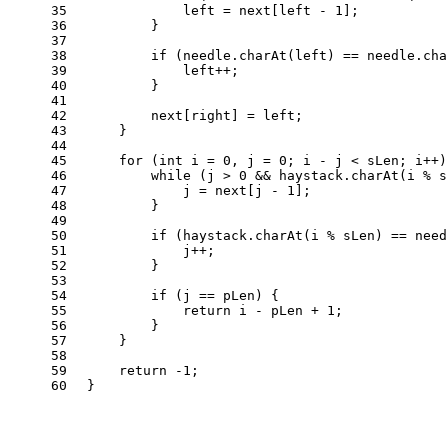
35
              left = next[left - 
1
];
36
          }
37
38
if
 (needle.charAt(left) == needle.cha
39
              left++;
40
          }
41
42
          next[right] = left;
43
      }
44
45
for
 (
int
i
=
0
, j = 
0
; i - j < sLen; i++)
46
while
 (j > 
0
 && haystack.charAt(i % s
47
              j = next[j - 
1
];
48
          }
49
50
if
 (haystack.charAt(i % sLen) == need
51
              j++;
52
          }
53
54
if
 (j == pLen) {
55
return
 i - pLen + 
1
;
56
          }
57
      }
58
59
return
 -
1
;
60
  }