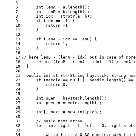
5
6
int
lenA
=
 a.length();
7
int
lenB
=
 b.length();
8
int
idx
=
 strStr(a, b);
9
if
 (idx == -
1
) {
10
return
 -
1
;
11
      }
12
13
if
 (lenA - idx >= lenB) {
14
return
1
;
15
      }
16
17
// here lenB - (lenA - idx) but in case of more
18
return
 (lenB - (lenA - idx) - 
1
) / lenA +
19
  }
20
21
public
int
strStr
(String haystack, String nee
22
if
 (needle == 
null
 || needle.length() == 
23
return
0
;
24
      }
25
26
int
sLen
=
 haystack.length();
27
int
pLen
=
 needle.length();
28
29
int
[] next = 
new
int
[pLen];
30
31
// build next array
32
for
 (
int
right
=
1
, left = 
0
; right < pLe
33
34
while
 (left > 
0
 && needle.charAt(left