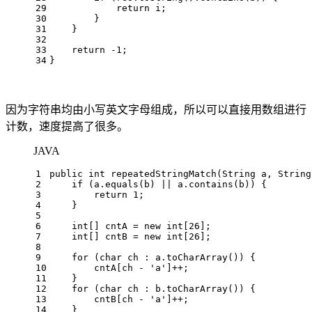
29
return
 i;
30
        }
31
    }
32
33
return
 -
1
;
34
}
因为字符串均由小写英文字母组成，所以可以直接用数组进行
计数，速度提高了很多。
JAVA
1
public
int
repeatedStringMatch
(String a, String
2
if
 (a.equals(b) || a.contains(b)) {
3
return
1
;
4
    }
5
6
int
[] cntA = 
new
int
[
26
];
7
int
[] cntB = 
new
int
[
26
];
8
9
for
 (
char
 ch : a.toCharArray()) {
10
        cntA[ch - 
'a'
]++;
11
    }
12
for
 (
char
 ch : b.toCharArray()) {
13
        cntB[ch - 
'a'
]++;
14
    }