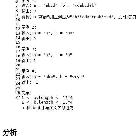
6
输入：a = "abcd", b = "cdabcdab"
7
8
输出：3
9
解释：a 重复叠加三遍后为"ab**cdabcdab**cd", 此时b
10
11
示例 2：
12
输入：a = "a", b = "aa"
13
14
输出：2
15
16
示例 3：
17
输入：a = "a", b = "a"
18
19
输出：1
20
21
示例 4：
22
输入：a = "abc", b = "wxyz"
23
输出：-1
24
25
26
提示：
27
1 <= a.length <= 10^4
1 <= b.length <= 10^4
a 和 b 由小写英文字母组成
分析