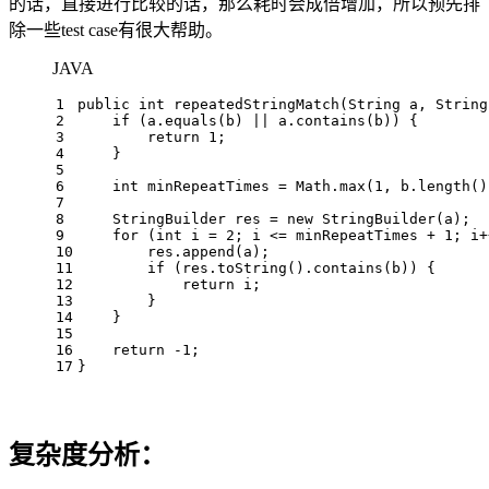
的话，直接进行比较的话，那么耗时会成倍增加，所以预先排
除一些test case有很大帮助。
JAVA
1
public
int
repeatedStringMatch
(String a, String
2
if
 (a.equals(b) || a.contains(b)) {
3
return
1
;
4
    }
5
6
int
minRepeatTimes
=
 Math.max(
1
, b.length()
7
8
StringBuilder
res
=
new
StringBuilder
(a);
9
for
 (
int
i
=
2
; i <= minRepeatTimes + 
1
; i+
10
        res.append(a);
11
if
 (res.toString().contains(b)) {
12
return
 i;
13
        }
14
    }
15
16
return
 -
1
;
17
}
复杂度分析：