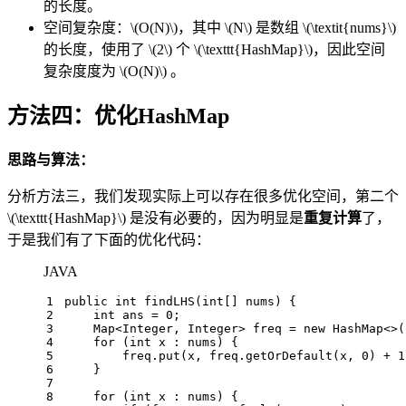
的长度。
空间复杂度：
\(O(N)\)
，其中
\(N\)
是数组
\(\textit{nums}\)
的长度，使用了
\(2\)
个
\(\texttt{HashMap}\)
，因此空间
复杂度度为
\(O(N)\)
。
方法四：优化HashMap
思路与算法：
分析方法三，我们发现实际上可以存在很多优化空间，第二个
\(\texttt{HashMap}\)
是没有必要的，因为明显是
重复计算
了，
于是我们有了下面的优化代码：
JAVA
1
public
int
findLHS
(
int
[] nums)
 {
2
int
ans
=
0
;
3
    Map<Integer, Integer> freq = 
new
HashMap
<>(
4
for
 (
int
 x : nums) {
5
        freq.put(x, freq.getOrDefault(x, 
0
) + 
1
6
    }
7
8
for
 (
int
 x : nums) {