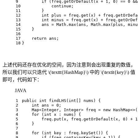
9
if
 (freq.getOrDefault(x + 
1
, 
0
) == 
0
 &&
10
continue
;
11
        }
12
int
plus
=
 freq.get(x) + freq.getOrDefa
13
int
minus
=
 freq.get(x) + freq.getOrDef
14
        ans = Math.max(ans, Math.max(plus, minu
15
    }
16
17
return
 ans;
18
}
上述代码还存在优化的空间，因为注意到会出现重复的数值，
所以我们可以只迭代
\(\texttt{HashMap}\)
中的
\(\textit{key}\)
值
即可，代码如下：
JAVA
1
public
int
findLHS
(
int
[] nums)
 {
2
int
ans
=
0
;
3
    Map<Integer, Integer> freq = 
new
HashMap
<>(
4
for
 (
int
 x : nums) {
5
        freq.put(x, freq.getOrDefault(x, 
0
) + 
1
6
    }
7
8
for
 (
int
 key : freq.keySet()) {
9
if
 (freq.containsKey(key + 
1
)) {