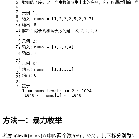
5
数组的子序列是一个由数组派生出来的序列，它可以通过删除一些
6
7
示例 1：
8
输入：nums = [1,3,2,2,5,2,3,7]
9
输出：5
10
11
解释：最长的和谐子序列是 [3,2,2,2,3]
12
13
示例 2：
14
输入：nums = [1,2,3,4]
15
输出：2
16
17
18
示例 3：
19
输入：nums = [1,1,1,1]
20
输出：0
21
22
提示：
23
1 <= nums.length <= 2 * 10^4
-10^9 <= nums[i] <= 10^9
方法一：暴力枚举
考虑
\(\textit{nums}\)
中的两个数
\(x\)
，
\(y\)
，其下标分别为
\