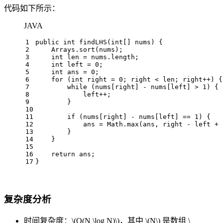
代码如下所示：
JAVA
1
public
int
findLHS
(
int
[] nums)
 {
2
    Arrays.sort(nums);
3
int
len
=
 nums.length;
4
int
left
=
0
;
5
int
ans
=
0
;
6
for
 (
int
right
=
0
; right < len; right++) {
7
while
 (nums[right] - nums[left] > 
1
) {
8
            left++;
9
        }
10
11
if
 (nums[right] - nums[left] == 
1
) {
12
            ans = Math.max(ans, right - left + 
13
        }
14
    }
15
16
return
 ans;
17
}
复杂度分析
时间复杂度：
\(O(N \log N)\)
，其中
\(N\)
是数组
\