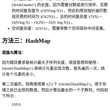
(\textit{nums}\)
的长度。因为需要对数组进行排序，花费
的时间复杂度为
\(O(N\log N)\)
，然后利用双指针遍历数
组花费的时间为
\(O(2N)\)
，总的时间复杂度
\(T(N) =
O(N\log N) + O(2N) = O(N \log N)\)
。
空间复杂度：
\(O(1)\)
，需要常数个空间保存中间变量。
方法三：HashMap
思路与算法：
因为题目要求是统计最大子序列长度，很容易想到使用
\
(\texttt{HashMap}\)
来统计元素出现次数，首先遍历一次，统
计各个元素的多少。
第二次遍历，则再使用第
\(2\)
个
\(\texttt{HashMap}\)
，用于存
储之前已出现的数值，然后计算出最长的一个子数列，代码如
下所示：
JAVA