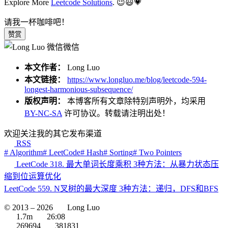
Explore More
Leetcode Solutions
. 😉😃💗
请我一杯咖啡吧！
赞赏
微信
本文作者：
Long Luo
本文链接：
https://www.longluo.me/blog/leetcode-594-
longest-harmonious-subsequence/
版权声明：
本博客所有文章除特别声明外，均采用
BY-NC-SA
许可协议。转载请注明出处！
欢迎关注我的其它发布渠道
RSS
# Algorithm
# LeetCode
# Hash
# Sorting
# Two Pointers
LeetCode 318. 最大单词长度乘积 3种方法：从暴力状态压
缩到位运算优化
LeetCode 559. N叉树的最大深度 3种方法：递归，DFS和BFS
© 2013 –
2026
Long Luo
1.7m
26:08
269694
381831