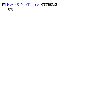
由
Hexo
&
NexT.Pisces
强力驱动
0%