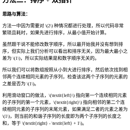
思路与算法：
方法一中因为需要对
\(2\)
种情况都进行处理，所以代码非常
繁琐且耗时，如果先进行排序，从最小值开始计算。
虽然题干说不能修改数字顺序，所以最开始我并没有想到排
序，但实际上我们分析可以看出和排序无关，因为最大最小之
差为
\(1\)
，所以实际结果是和数字顺序无关的。
所以我们可以将数组按照从小到大进行排序，然后依次找到相
邻两个连续相同元素的子序列，检查该这两个子序列的元素的
之差是否为
\(1\)
。
利用滑动窗口的做法，
\(\textit{left}\)
指向第一个连续相同元素
的子序列的第一个元素，
\(\textit{right}\)
指向相邻的第二个连
续相同元素的子序列的末尾元素，如果满足二者的元素之差为
\(1\)
，则当前的和谐子序列的长度即为两个子序列的长度之
和，等于
\(\textit{right} - \textit{left} + 1\)
。