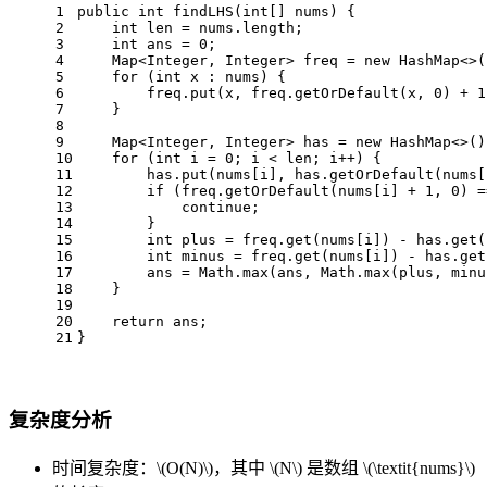
1
public
int
findLHS
(
int
[] nums)
 {
2
int
len
=
 nums.length;
3
int
ans
=
0
;
4
    Map<Integer, Integer> freq = 
new
HashMap
<>(
5
for
 (
int
 x : nums) {
6
        freq.put(x, freq.getOrDefault(x, 
0
) + 
1
7
    }
8
9
    Map<Integer, Integer> has = 
new
HashMap
<>()
10
for
 (
int
i
=
0
; i < len; i++) {
11
        has.put(nums[i], has.getOrDefault(nums[
12
if
 (freq.getOrDefault(nums[i] + 
1
, 
0
) =
13
continue
;
14
        }
15
int
plus
=
 freq.get(nums[i]) - has.get(
16
int
minus
=
 freq.get(nums[i]) - has.get
17
        ans = Math.max(ans, Math.max(plus, minu
18
    }
19
20
return
 ans;
21
}
复杂度分析
时间复杂度：
\(O(N)\)
，其中
\(N\)
是数组
\(\textit{nums}\)