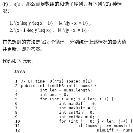
(i\)
，
\(j\)
，那么满足数组的和谐子序列只有下列
\(2\)
种情
况：
\(x \leq y \leq x + 1\)
，且
\(|y - x| = 1\)
；
\(x - 1 \leq y \leq x\)
，且
\(|y - x| = 1\)
。
首先想到的方法是
\(2\)
个循环，分别统计上述情况的最大值
并更新，即为答案。
代码如下所示：
JAVA
1
// BF time: O(n^2) space: O(1)
2
public
int
findLHS
(
int
[] nums)
 {
3
int
len
=
 nums.length;
4
int
ans
=
0
;
5
for
 (
int
i
=
0
; i < len; i++) {
6
int
minDiff
=
0
;
7
int
maxDiff
=
0
;
8
int
cntMin
=
0
;
9
int
cntMax
=
0
;
10
for
 (
int
j
=
0
; j < len; j++) {
11
if
 (nums[j] >= nums[i] 
12
				minDiff += nu