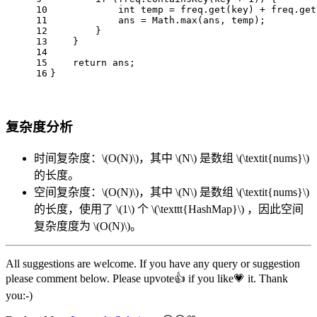
10
int
temp
=
 freq.get(key) + freq.get
11
            ans = Math.max(ans, temp);
12
        }
13
    }
14
15
return
 ans;
16
}
复杂度分析
时间复杂度：
\(O(N)\)
，其中
\(N\)
是数组
\(\textit{nums}\)
的长度。
空间复杂度：
\(O(N)\)
，其中
\(N\)
是数组
\(\textit{nums}\)
的长度，使用了
\(1\)
个
\(\texttt{HashMap}\)
，因此空间
复杂度度为
\(O(N)\)
。
All suggestions are welcome. If you have any query or suggestion
please comment below. Please upvote👍 if you like💗 it. Thank
you:-)