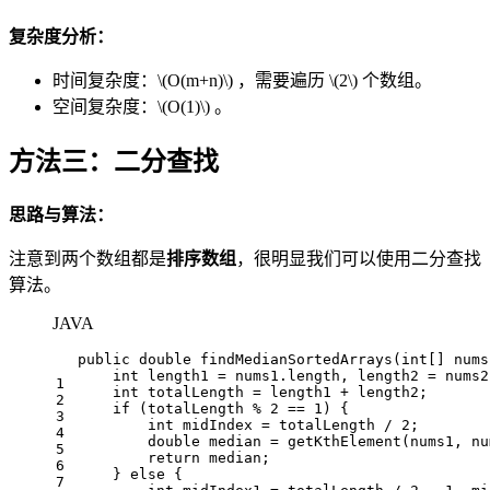
复杂度分析：
时间复杂度：
\(O(m+n)\)
，需要遍历
\(2\)
个数组。
空间复杂度：
\(O(1)\)
。
方法三：二分查找
思路与算法：
注意到两个数组都是
排序数组
，很明显我们可以使用二分查找
算法。
JAVA
public
double
findMedianSortedArrays
(
int
[] nums
int
length1
=
 nums1.length, length2 = nums2
1
int
totalLength
=
 length1 + length2;
2
if
 (totalLength % 
2
 == 
1
) {
3
int
midIndex
=
 totalLength / 
2
;
4
double
median
=
 getKthElement(nums1, nu
5
return
 median;
6
    } 
else
 {
7