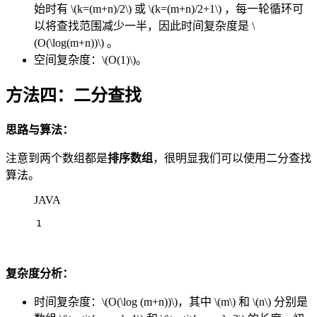
始时有
\(k=(m+n)/2\)
或
\(k=(m+n)/2+1\)
，每一轮循环可
以将查找范围减少一半，因此时间复杂度是
\
(O(\log(m+n))\)
。
空间复杂度：
\(O(1)\)
。
方法四：二分查找
思路与算法：
注意到两个数组都是
排序数组
，很明显我们可以使用二分查找
算法。
JAVA
1
复杂度分析：
时间复杂度：
\(O(\log (m+n))\)
，其中
\(m\)
和
\(n\)
分别是