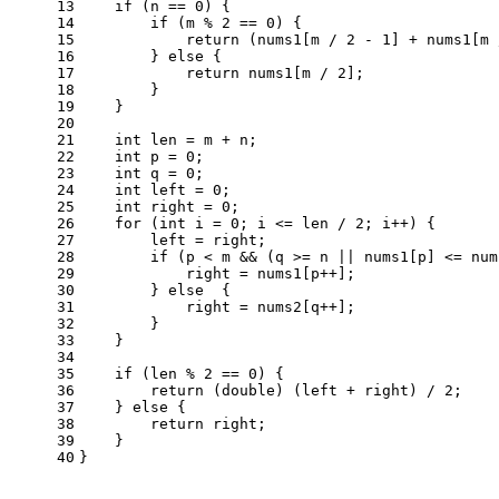
13
if
 (n == 
0
) {
14
if
 (m % 
2
 == 
0
) {
15
return
 (nums1[m / 
2
 - 
1
] + nums1[m 
16
        } 
else
 {
17
return
 nums1[m / 
2
];
18
        }
19
    }
20
21
int
len
=
 m + n;
22
int
p
=
0
;
23
int
q
=
0
;
24
int
left
=
0
;
25
int
right
=
0
;
26
for
 (
int
i
=
0
; i <= len / 
2
; i++) {
27
        left = right;
28
if
 (p < m && (q >= n || nums1[p] <= num
29
            right = nums1[p++];
30
        } 
else
  {
31
            right = nums2[q++];
32
        }
33
    }
34
35
if
 (len % 
2
 == 
0
) {
36
return
 (
double
) (left + right) / 
2
;
37
    } 
else
 {
38
return
 right;
39
    }
40
}