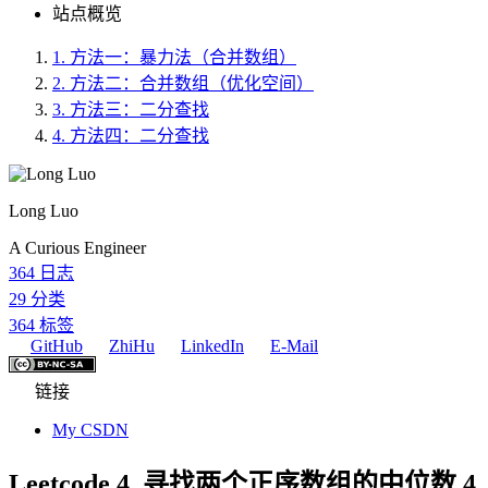
站点概览
1.
方法一：暴力法（合并数组）
2.
方法二：合并数组（优化空间）
3.
方法三：二分查找
4.
方法四：二分查找
Long Luo
A Curious Engineer
364
日志
29
分类
364
标签
GitHub
ZhiHu
LinkedIn
E-Mail
链接
My CSDN
Leetcode 4. 寻找两个正序数组的中位数 4