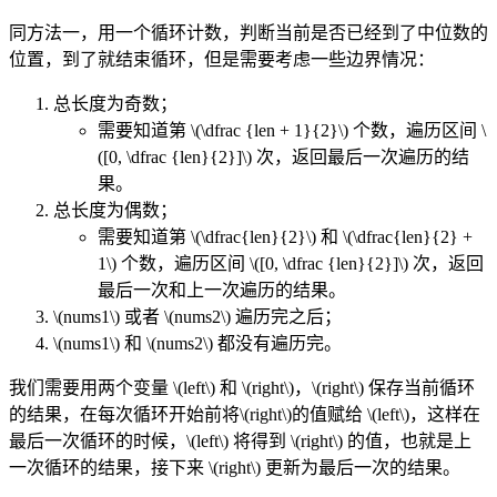
同方法一，用一个循环计数，判断当前是否已经到了中位数的
位置，到了就结束循环，但是需要考虑一些边界情况：
总长度为奇数；
需要知道第
\(\dfrac {len + 1}{2}\)
个数，遍历区间
\
([0, \dfrac {len}{2}]\)
次，返回最后一次遍历的结
果。
总长度为偶数；
需要知道第
\(\dfrac{len}{2}\)
和
\(\dfrac{len}{2} +
1\)
个数，遍历区间
\([0, \dfrac {len}{2}]\)
次，返回
最后一次和上一次遍历的结果。
\(nums1\)
或者
\(nums2\)
遍历完之后；
\(nums1\)
和
\(nums2\)
都没有遍历完。
我们需要用两个变量
\(left\)
和
\(right\)
，
\(right\)
保存当前循环
的结果，在每次循环开始前将
\(right\)
的值赋给
\(left\)
，这样在
最后一次循环的时候，
\(left\)
将得到
\(right\)
的值，也就是上
一次循环的结果，接下来
\(right\)
更新为最后一次的结果。