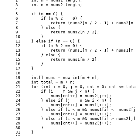
2
int
m
=
 nums1.length;
3
int
n
=
 nums2.length;
4
5
if
 (m == 
0
) {
6
if
 (n % 
2
 == 
0
) {
7
return
 (nums2[n / 
2
 - 
1
] + nums2[n 
8
        } 
else
 {
9
return
 nums2[n / 
2
];
10
        }
11
    } 
else
if
 (n == 
0
) {
12
if
 (m % 
2
 == 
0
) {
13
return
 (nums1[m / 
2
 - 
1
] + nums1[m 
14
        } 
else
 {
15
return
 nums1[m / 
2
];
16
        }
17
    }
18
19
int
[] nums = 
new
int
[m + n];
20
int
total
=
 m + n;
21
for
 (
int
i
=
0
, j = 
0
, cnt = 
0
; cnt <= tota
22
if
 (i == m && j < n) {
23
            nums[cnt++] = nums2[j++];
24
        } 
else
if
 (j == n && i < m) {
25
            nums[cnt++] = nums1[i++];
26
        } 
else
if
 (i < m && nums1[i] <= nums2[j
27
            nums[cnt++] = nums1[i++];
28
        } 
else
if
 (i < m && nums1[i] > nums2[j]
29
            nums[cnt++] = nums2[j++];
30
        }
31
    }