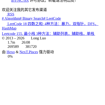
BY-NC-SA
许可协议。转载请注明出处！
欢迎关注我的其它发布渠道
RSS
# Algorithm
# Binary Search
# LeetCode
LeetCode 18 四数之和: 4种方法：暴力，双指针，DFS，
HashMap
Leetcode 155. 最小栈 3种方法：辅助列表，辅助栈，单栈
© 2013 –
2026
Long Luo
1.7m
26:08
269589
381720
由
Hexo
&
NexT.Pisces
强力驱动
0%