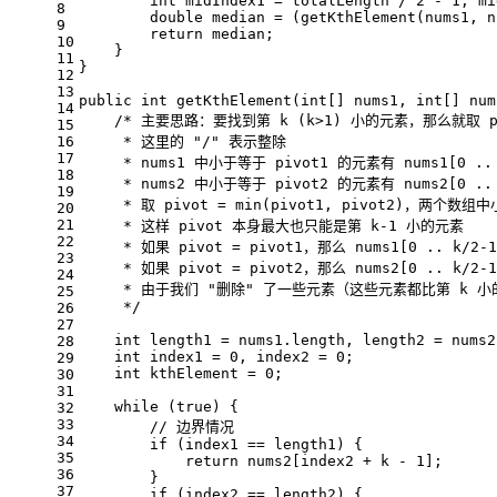
int
midIndex1
=
 totalLength / 
2
 - 
1
, mi
8
double
median
=
 (getKthElement(nums1, n
9
return
 median;
10
    }
11
}
12
13
public
int
getKthElement
(
int
[] nums1, 
int
[] num
14
/* 主要思路：要找到第 k (k>1) 小的元素，那么就取 pivot
15
16
     * 这里的 "/" 表示整除
17
     * nums1 中小于等于 pivot1 的元素有 nums1[0 ..
18
     * nums2 中小于等于 pivot2 的元素有 nums2[0 ..
19
     * 取 pivot = min(pivot1, pivot2)，两个数组
20
21
     * 这样 pivot 本身最大也只能是第 k-1 小的元素
22
     * 如果 pivot = pivot1，那么 nums1[0 .
23
     * 如果 pivot = pivot2，那么 nums2[0 .
24
     * 由于我们 "删除" 了一些元素（这些元素都比第 k
25
     */
26
27
int
length1
=
 nums1.length, length2 = nums2
28
int
index1
=
0
, index2 = 
0
;
29
int
kthElement
=
0
;
30
31
while
 (
true
) {
32
33
// 边界情况
34
if
 (index1 == length1) {
35
return
 nums2[index2 + k - 
1
];
36
        }
37
if
 (index2 == length2) {