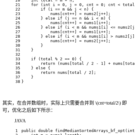
20
int
total
=
 m + n;
21
for
 (
int
i
=
0
, j = 
0
, cnt = 
0
; cnt < total
22
if
 (i == m && j < n) {
23
            nums[cnt++] = nums2[j++];
24
        } 
else
if
 (j == n && i < m) {
25
            nums[cnt++] = nums1[i++];
26
        } 
else
if
 (i < m && nums1[i] <= nums2[j
27
            nums[cnt++] = nums1[i++];
28
        } 
else
if
 (i < m && nums1[i] > nums2[j]
29
            nums[cnt++] = nums2[j++];
30
        }
31
    }
32
33
if
 (total % 
2
 == 
0
) {
34
return
 (nums[total / 
2
 - 
1
] + nums[tota
35
    } 
else
 {
36
return
 nums[total / 
2
];
37
    }    
38
}
其实，在合并数组时，实际上只需要合并到
\(cnt=total/2\)
即
可，优化之后如下所示：
JAVA
1
public
double
findMedianSortedArrays_bf_opt
(
int