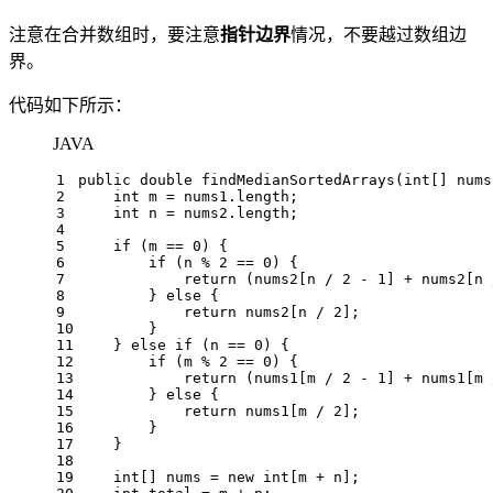
注意在合并数组时，要注意
指针边界
情况，不要越过数组边
界。
代码如下所示：
JAVA
1
public
double
findMedianSortedArrays
(
int
[] nums
2
int
m
=
 nums1.length;
3
int
n
=
 nums2.length;
4
5
if
 (m == 
0
) {
6
if
 (n % 
2
 == 
0
) {
7
return
 (nums2[n / 
2
 - 
1
] + nums2[n 
8
        } 
else
 {
9
return
 nums2[n / 
2
];
10
        }
11
    } 
else
if
 (n == 
0
) {
12
if
 (m % 
2
 == 
0
) {
13
return
 (nums1[m / 
2
 - 
1
] + nums1[m 
14
        } 
else
 {
15
return
 nums1[m / 
2
];
16
        }
17
    }
18
19
int
[] nums = 
new
int
[m + n];