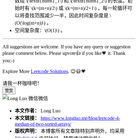
数组
\(\textit{nums}_1\)
和
\(\textit{nums}_2\)
的长度。初
始时有
\(k=(m+n)/2\)
或
\(k=(m+n)/2+1\)
，每一轮循环可
以将查找范围减少一半，因此时间复杂度是
\
(O(\log(m+n))\)
。
空间复杂度：
\(O(1)\)
。
All suggestions are welcome. If you have any query or suggestion
please comment below. Please upvote👍 if you like💗 it. Thank
you:-)
Explore More
Leetcode Solutions
. 😉😃💗
请我一杯咖啡吧！
赞赏
微信
本文作者：
Long Luo
本文链接：
https://www.longluo.me/blog/leetcode-4-
median-of-two-sorted-arrays/
版权声明：
本博客所有文章除特别声明外，均采用