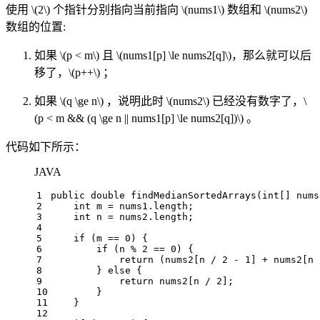
使用
\(2\)
个指针分别指向当前指向
\(nums1\)
数组和
\(nums2\)
数组的位置:
如果
\(p < m\)
且
\(nums1[p] \le nums2[q]\)
，那么就可以后
移了，
\(p++\)
；
如果
\(q \ge n\)
，说明此时
\(nums2\)
已经没有数字了，
\
(p < m && (q \ge n || nums1[p] \le nums2[q])\)
。
代码如下所示：
JAVA
1
public
double
findMedianSortedArrays
(
int
[] nums
2
int
m
=
 nums1.length;
3
int
n
=
 nums2.length;
4
5
if
 (m == 
0
) {
6
if
 (n % 
2
 == 
0
) {
7
return
 (nums2[n / 
2
 - 
1
] + nums2[n 
8
        } 
else
 {
9
return
 nums2[n / 
2
];
10
        }
11
    }
12