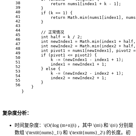
38
return
 nums1[index1 + k - 
1
];
39
        }
40
if
 (k == 
1
) {
41
return
 Math.min(nums1[index1], nums
42
        }
43
44
// 正常情况
45
int
half
=
 k / 
2
;
46
int
newIndex1
=
 Math.min(index1 + half,
47
int
newIndex2
=
 Math.min(index2 + half,
48
int
pivot1
=
 nums1[newIndex1], pivot2 =
49
if
 (pivot1 <= pivot2) {
50
            k -= (newIndex1 - index1 + 
1
);
51
            index1 = newIndex1 + 
1
;
52
        } 
else
 {
53
            k -= (newIndex2 - index2 + 
1
);
54
            index2 = newIndex2 + 
1
;
55
        }
56
    }
}
复杂度分析：
时间复杂度：
\(O(\log (m+n))\)
，其中
\(m\)
和
\(n\)
分别是
数组
\(\textit{nums}_1\)
和
\(\textit{nums}_2\)
的长度。初