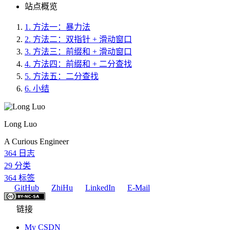
站点概览
1.
方法一：暴力法
2.
方法二：双指针 + 滑动窗口
3.
方法三：前缀和 + 滑动窗口
4.
方法四：前缀和 + 二分查找
5.
方法五：二分查找
6.
小结
Long Luo
A Curious Engineer
364
日志
29
分类
364
标签
GitHub
ZhiHu
LinkedIn
E-Mail
链接
My CSDN