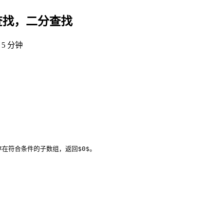
分查找，二分查找
5 分钟
如果不存在符合条件的子数组，返回$0$。