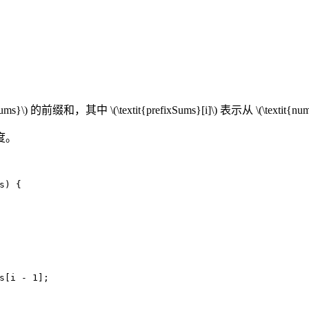
nums}\)
的前缀和，其中
\(\textit{prefixSums}[i]\)
表示从
\(\textit{nu
度。
s)
 {
s[i - 
1
];