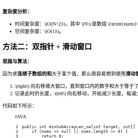
复杂度分析：
时间复杂度：
\(O(N^2)\)
，其中
\(N\)
是数组
\(\textit{nums}\
空间复杂度：
\(O(1)\)
。
方法二：双指针 + 滑动窗口
思路与算法：
因为求
连续子数组的和
大于某个值，那么很容易想到使用
滑动
\(right\)
向右移增大窗口，直到窗口内的数字和大于等于
记录此时的长度，
\(left\)
向右移动，开始减少长度，每减
代码如下所示：
JAVA
1
public
int
minSubArrayLen_sw
(
int
 target, 
int
[] 
2
if
 (nums == 
null
 || nums.length == 
0
) {
3
return
0
;