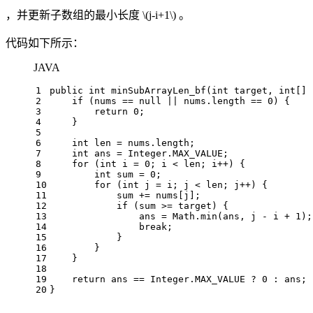
，并更新子数组的最小长度
\(j-i+1\)
。
代码如下所示：
JAVA
1
public
int
minSubArrayLen_bf
(
int
 target, 
int
[] 
2
if
 (nums == 
null
 || nums.length == 
0
) {
3
return
0
;
4
    }
5
6
int
len
=
 nums.length;
7
int
ans
=
 Integer.MAX_VALUE;
8
for
 (
int
i
=
0
; i < len; i++) {
9
int
sum
=
0
;
10
for
 (
int
j
=
 i; j < len; j++) {
11
            sum += nums[j];
12
if
 (sum >= target) {
13
                ans = Math.min(ans, j - i + 
1
);
14
break
;
15
            }
16
        }
17
    }
18
19
return
 ans == Integer.MAX_VALUE ? 
0
 : ans;
20
}