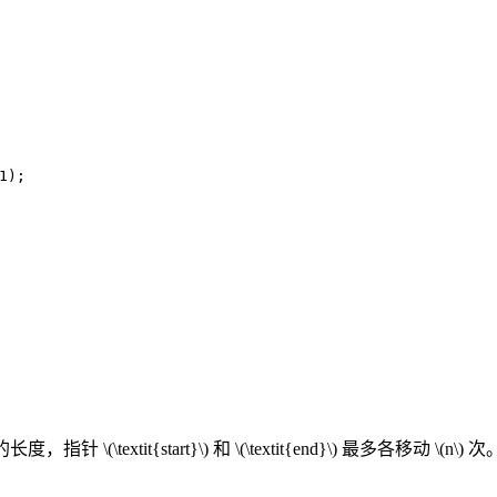
1
);
的长度，指针
\(\textit{start}\)
和
\(\textit{end}\)
最多各移动
\(n\)
次