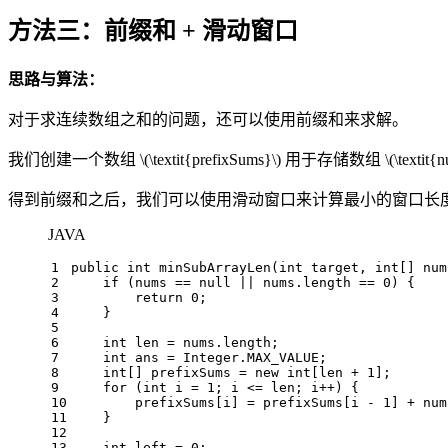
方法三：前缀和 + 滑动窗口
思路与算法：
对于求连续数组之和的问题，还可以使用前缀和来求解。
我们创建一个数组
\(\textit{prefixSums}\)
用于存储数组
\(\textit{
得到前缀和之后，我们可以使用滑动窗口来计算最小的窗口长
JAVA
1
public
int
minSubArrayLen
(
int
 target, 
int
[] num
2
if
 (nums == 
null
 || nums.length == 
0
) {
3
return
0
;
4
    }
5
6
int
len
=
 nums.length;
7
int
ans
=
 Integer.MAX_VALUE;
8
int
[] prefixSums = 
new
int
[len + 
1
];
9
for
 (
int
i
=
1
; i <= len; i++) {
10
        prefixSums[i] = prefixSums[i - 
1
] + num
11
    }
12
13
int
left
=
0
;