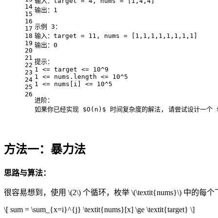
输入：target = 4, nums = [1,4,4]
14
输出：1
15
16
示例 3：
17
18
输入：target = 11, nums = [1,1,1,1,1,1,1,1]
19
输出：0
20
21
提示：
22
1 <= target <= 10^9
23
1 <= nums.length <= 10^5
24
1 <= nums[i] <= 10^5
25
26
进阶：
如果你已经实现 $O(n)$ 时间复杂度的解法, 请尝试设计一个 $
方法一：暴力法
思路与算法：
很容易想到，使用
\(2\)
个循环，枚举
\(\textit{nums}\)
中的每个
\[ sum = \sum_{x=i}^{j} \textit{nums}[x] \ge \textit{target} \]