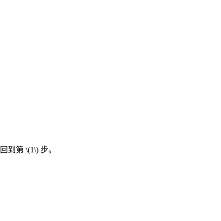
，回到第
\(1\)
步。