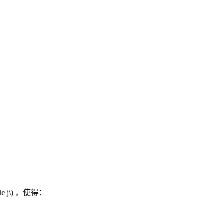
le j\)
，使得：