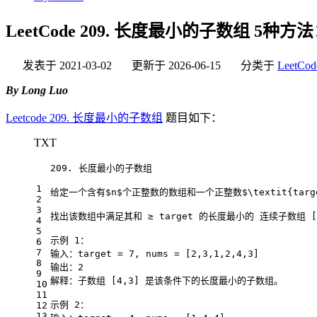
LeetCode 209. 长度最小的子数组
发表于
2021-03-02
更新于
2026-06-15
分类于
LeetCod
By Long Luo
Leetcode 209. 长度最小的子数组
题目如下：
TXT
209. 长度最小的子数组
1
给定一个含有$n$个正整数的数组和一个正整数$\textit{targ
2
3
找出该数组中满足其和 ≥ target 的长度最小的 连续子数组 [nu
4
5
示例 1：
6
7
输入：target = 7, nums = [2,3,1,2,4,3]
8
输出：2
9
解释：子数组 [4,3] 是该条件下的长度最小的子数组。
10
11
示例 2：
12
13