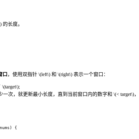
)
的长度。
窗口
，使用双指针
\(left\)
和
\(right\)
表示一个窗口：
了
\(target\)
;
少一次，就更新最小长度，直到当前窗口内的数字和
\(< target\)
nums)
 {