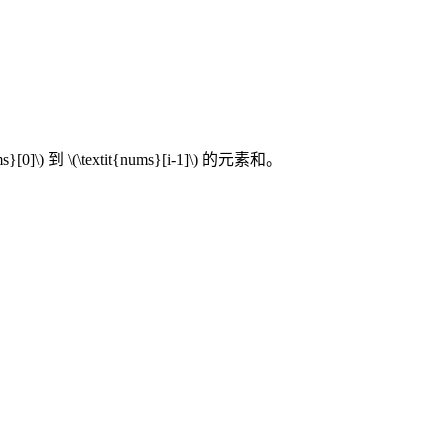
ms}[0]\)
到
\(\textit{nums}[i-1]\)
的元素和。