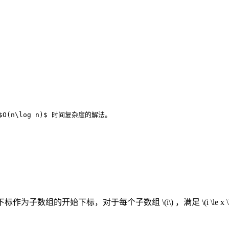
O(n\log n)$ 时间复杂度的解法。
下标作为子数组的开始下标，对于每个子数组
\(i\)
，满足
\(i \le x \