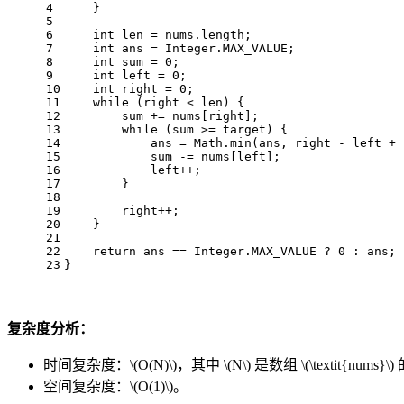
4
    }
5
6
int
len
=
 nums.length;
7
int
ans
=
 Integer.MAX_VALUE;
8
int
sum
=
0
;
9
int
left
=
0
;
10
int
right
=
0
;
11
while
 (right < len) {
12
        sum += nums[right];
13
while
 (sum >= target) {
14
            ans = Math.min(ans, right - left + 
15
            sum -= nums[left];
16
            left++;
17
        }
18
19
        right++;
20
    }
21
22
return
 ans == Integer.MAX_VALUE ? 
0
 : ans;
23
}
复杂度分析：
时间复杂度：
\(O(N)\)
，其中
\(N\)
是数组
\(\textit{nums}\)
空间复杂度：
\(O(1)\)
。