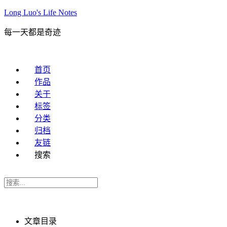
Long Luo's Life Notes
每一天都是奇迹
首页
作品
关于
标签
分类
归档
友链
搜索
文章目录