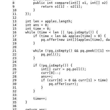
8
public
int
compare
(
int
[] o1, 
int
[] o2)
 
9
return
 o1[
1
] - o2[
1
];
10
        }
11
    });
12
13
int
len
=
 apples.length;
14
int
ans
=
0
;
15
int
time
=
0
;
16
while
 (time < len || !pq.isEmpty()) {
17
if
 (time < len && apples[time] > 
0
) {
18
            pq.offer(
new
int
[]{apples[time], da
19
        }
20
21
while
 (!pq.isEmpty() && pq.peek()[
1
] <=
22
            pq.poll();
23
        }
24
25
if
 (!pq.isEmpty()) {
26
int
[] curr = pq.poll();
27
            curr[
0
]--;
28
            ans++;
29
if
 (curr[
0
] > 
0
 && curr[
1
] > time) 
30
                pq.offer(curr);
31
            }
32
        }
33
34
        time++;
35
    }
36
37
return
 ans;