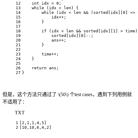
12
int
idx
=
0
;
13
while
 (idx < len) {
14
while
 (idx < len && (sorted[idx][
0
] <= 
15
            idx++;
16
        }
17
18
if
 (idx < len && sorted[idx][
1
] > time)
19
            sorted[idx][
0
]--;
20
            ans++;
21
        }
22
23
        time++;
24
    }
25
26
return
 ans;
27
}
但是，这个方法只通过了
\(50\)
个test cases，遇到下列用例就
不适用了：
TXT
1
[2,1,1,4,5]
2
[10,10,6,4,2]