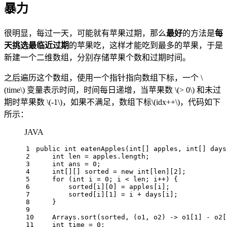
暴力
很明显，每过一天，可能就有苹果过期，那么
最好
的方法是
每
天挑选最临近过期
的苹果吃，这样才能吃到最多的苹果，于是
新建一个二维数组，分别存储苹果个数和过期时间。
之后遍历这个数组，使用一个指针指向数组下标，一个
\
(time\)
变量表示时间，时间每日递增，当苹果数
\(> 0\)
和未过
期时苹果数
\(-1\)
，如果不满足，数组下标
\(idx++\)
，代码如下
所示：
JAVA
1
public
int
eatenApples
(
int
[] apples, 
int
[] days
2
int
len
=
 apples.length;
3
int
ans
=
0
;
4
int
[][] sorted = 
new
int
[len][
2
];
5
for
 (
int
i
=
0
; i < len; i++) {
6
        sorted[i][
0
] = apples[i];
7
        sorted[i][
1
] = i + days[i];
8
    }
9
10
    Arrays.sort(sorted, (o1, o2) -> o1[
1
] - o2[
11
int
time
=
0
;