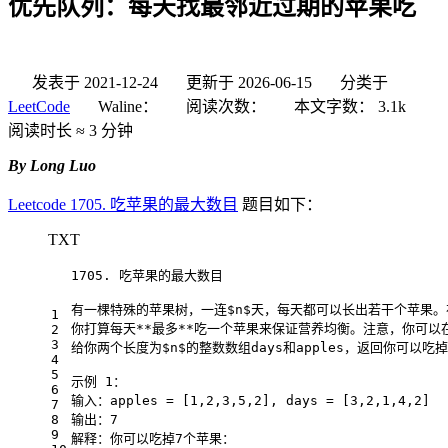
优先队列：每天找最邻近过期的苹果吃
发表于
2021-12-24
更新于
2026-06-15
分类于
LeetCode
Waline：
阅读次数：
本文字数：
3.1k
阅读时长 ≈
3 分钟
By Long Luo
Leetcode 1705. 吃苹果的最大数目
题目如下：
TXT
1705. 吃苹果的最大数目
有一棵特殊的苹果树，一连$n$天，每天都可以长出若干个苹果。在第$
1
你打算每天**最多**吃一个苹果来保证营养均衡。注意，你可以
2
3
给你两个长度为$n$的整数数组days和apples，返回你可以
4
5
示例 1：
6
输入：apples = [1,2,3,5,2], days = [3,2,1,4,2]
7
8
输出：7
9
解释：你可以吃掉7个苹果：