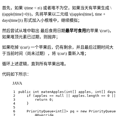
首先，如果
\(time < n\)
或者堆不为空，如果当天有苹果生成
\
((apple[time]>0)\)
，先将苹果以二元组
\((apples[time], time +
days[time])\)
形式加入小根堆中，继续模拟；
然后尝试从堆中取出 最后食用日期
最早可食用
的苹果
\(cur\)
，
如果堆顶元素已过期，则抛弃；
如果吃掉
\(cur\)
一个苹果后，仍有剩余，并且最后过期时间大
于当前时间（尚未过期），将
\(cur\)
重新入堆；
循环上述逻辑，直到所有苹果出堆。
代码如下所示：
JAVA
1
public
int
eatenApples
(
int
[] apples, 
int
[] days
2
if
 (apples == 
null
 || apples.length == 
0
 ||
3
return
0
;
4
    }
5
6
    PriorityQueue<
int
[]> pq = 
new
PriorityQueue
7
@Override