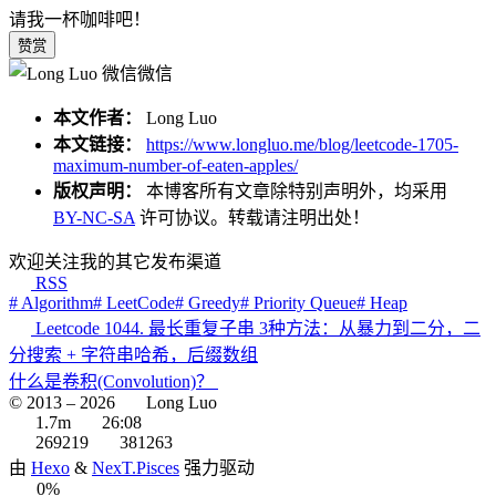
请我一杯咖啡吧！
赞赏
微信
本文作者：
Long Luo
本文链接：
https://www.longluo.me/blog/leetcode-1705-
maximum-number-of-eaten-apples/
版权声明：
本博客所有文章除特别声明外，均采用
BY-NC-SA
许可协议。转载请注明出处！
欢迎关注我的其它发布渠道
RSS
# Algorithm
# LeetCode
# Greedy
# Priority Queue
# Heap
Leetcode 1044. 最长重复子串 3种方法：从暴力到二分，二
分搜索 + 字符串哈希，后缀数组
什么是卷积(Convolution)？
© 2013 –
2026
Long Luo
1.7m
26:08
269219
381263
由
Hexo
&
NexT.Pisces
强力驱动
0%