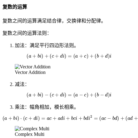
复数的运算
复数之间的运算满足结合律，交换律和分配律。
复数之间的运算法则：
加法：满足平行四边形法则。
(
a
+
b
i
)
+
(
c
+
d
i
)
=
(
a
+
c
)
+
(
b
+
d
)
i
Vector Addition
减法：
(
a
+
b
i
)
−
(
c
+
d
i
)
=
(
a
−
c
)
+
(
b
−
d
)
i
乘法：幅角相加，模长相乘。
(
a
+
b
i
)
⋅
(
c
+
d
i
)
=
a
c
+
a
d
i
+
b
c
i
+
b
d
i
2
=
(
a
c
−
b
d
)
+
(
a
d
+
c
b
)
i
Complex Multi