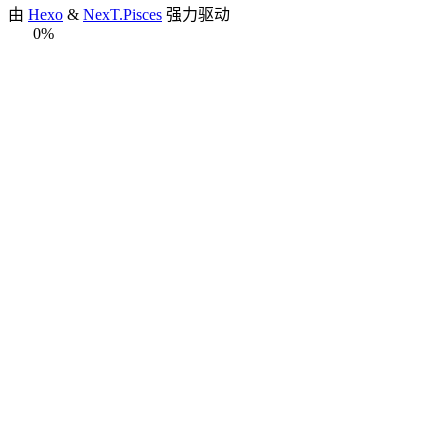
由
Hexo
&
NexT.Pisces
强力驱动
0%