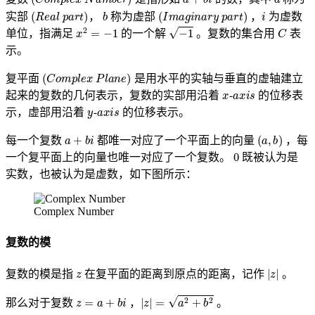
(
Real part
)
b
(
Imaginary part
)
i
实部
，
称为虚部
，
为虚数
x
2
=
−
1
−
1
C
单位，指满足
的一个解
。复数的集合用
表
示。
(
Complex Plane
)
复平面
是用水平的实轴与垂直的虚轴建立
x-axis
起来的复数的几何表示，复数的实部用沿着
的位移表
y-axis
示，虚部用沿着
的位移表示。
a
+
b
i
(
a
,
b
)
每一个复数
都唯一对应了一个平面上的向量
，每
0
一个复平面上的向量也唯一对应了一个复数。
既被认为是
实数，也被认为是虚数，如下图所示：
Complex Number
复数的模
z
|
z
|
复数的模是指
在复平面的距离到原点的距离，记作
。
z
=
a
+
b
i
|
z
|
=
a
2
+
b
2
那么对于复数
，
。