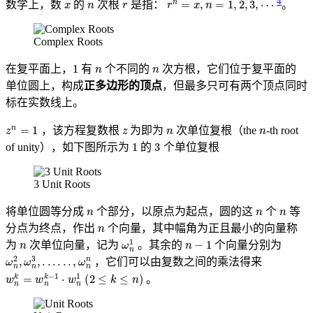
4
数学上，数
的
次根
是指：
。
Complex Roots
1
n
n
在复平面上，
有
个不同的
次方根，它们位于复平面的
单位圆上，构成
正多边形的顶点
，但最多只可有两个顶点同时
标在实数线上。
z
n
=
1
z
n
n
，该方程复数根
为即为
次单位复根（the
-th root
1
3
of unity），如下图所示为
的
个单位复根
3 Unit Roots
n
n
n
将单位圆等分成
个部分，以原点为起点，圆的这
个
等
n
分点为终点，作出
个向量，其中幅角为正且最小的向量称
n
ω
n
1
n
−
1
为
次单位向量，记为
。其余的
个向量分别为
ω
n
2
,
ω
n
3
,
.
.
.
.
.
.
,
ω
n
n
，它们可以由复数之间的乘法得来
w
n
k
=
w
n
k
−
1
⋅
w
n
1
(
2
≤
k
≤
n
)
。