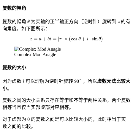
复数的幅角
θ
z
复数的幅角
为实轴的正半轴正方向（逆时针）旋转到
的有
向角度，如下图所示：
z
=
a
+
b
i
=
|
r
|
×
(
cos
θ
+
i
⋅
sin
θ
)
Complex Mod Anagle
复数的大小
i
90
°
因为虚数
可以理解为逆时针旋转
，所以
虚数无法比较大
小
。
复数之间的大小关系只存在
等于
和
不等于
两种关系，两个复数
相等当且仅当实部虚部对应相等。
0
对于虚部为
的复数之间是可以比较大小的，此时相当于实
数之间的比较。