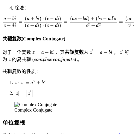
除法：
a
(
b
+
c
b
−
i
c
a
+
d
d
)
i
i
c
=
2
(
+
a
+
d
b
2
i
=
)
(
⋅
(
a
c
c
−
+
d
b
i
d
)
(
)
c
c
+
2
+
d
i
d
)
2
⋅
(
+
c
(
−
b
d
c
i
−
)
=
a
d
(
a
)
c
i
c
+
2
b
+
d
d
)
2
+
共轭复数(Complex Conjugate)
z
=
a
+
b
i
z
′
=
a
−
b
i
z
′
对于一个复数
，其
共轭复数
为
，
称
z
complex conjugate
为
的复共轭 (
) 。
共轭复数的性质：
z
⋅
z
′
=
a
2
+
b
2
|
z
|
=
|
z
′
|
Complex Conjugate
单位复根
x
n
r
r
n
=
x
,
n
=
1
,
2
,
3
,
⋯