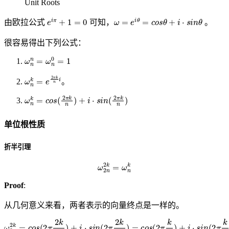
Unit Roots
e
i
π
+
1
=
0
ω
=
e
i
θ
=
c
o
s
θ
+
i
⋅
s
i
n
θ
由欧拉公式
可知，
。
很容易得出下列公式：
ω
n
n
=
ω
n
0
=
1
ω
n
k
=
e
2
π
k
n
i
。
ω
n
k
=
c
o
s
(
2
π
k
n
)
+
i
⋅
s
i
n
(
2
π
k
n
)
单位根性质
折半引理
ω
2
n
2
k
=
ω
n
k
Proof
:
从几何意义来看，两者表示的向量终点是一样的。
ω
2
n
2
k
=
c
o
s
(
2
π
2
k
2
n
)
+
i
⋅
s
i
n
(
2
π
2
k
2
n
)
=
c
o
s
(
2
π
k
n
)
+
i
⋅
s
i
n
(
2
π
k
n
)
=