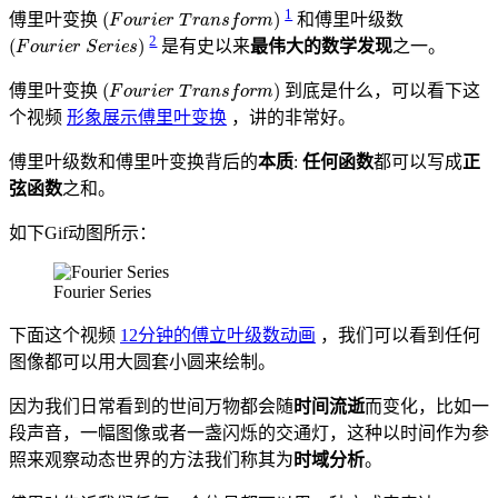
(
Fourier Transform
)
1
傅里叶变换
和傅里叶级数
(
Fourier Series
)
2
是有史以来
最伟大的数学发现
之一。
(
Fourier Transform
)
傅里叶变换
到底是什么，可以看下这
个视频
形象展示傅里叶变换
，讲的非常好。
傅里叶级数和傅里叶变换背后的
本质
:
任何函数
都可以写成
正
弦函数
之和。
如下Gif动图所示：
Fourier Series
下面这个视频
12分钟的傅立叶级数动画
，我们可以看到任何
图像都可以用大圆套小圆来绘制。
因为我们日常看到的世间万物都会随
时间流逝
而变化，比如一
段声音，一幅图像或者一盏闪烁的交通灯，这种以时间作为参
照来观察动态世界的方法我们称其为
时域分析
。
2