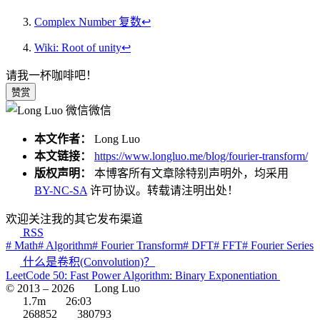
Complex Number 复数
↩︎
Wiki: Root of unity
↩︎
请我一杯咖啡吧！
赞赏
微信
本文作者：
Long Luo
本文链接：
https://www.longluo.me/blog/fourier-transform/
版权声明：
本博客所有文章除特别声明外，均采用
BY-NC-SA
许可协议。转载请注明出处！
欢迎关注我的其它发布渠道
RSS
# Math
# Algorithm
# Fourier Transform
# DFT
# FFT
# Fourier Series
什么是卷积(Convolution)？
LeetCode 50: Fast Power Algorithm: Binary Exponentiation
© 2013 –
2026
Long Luo
1.7m
26:03
268852
380793