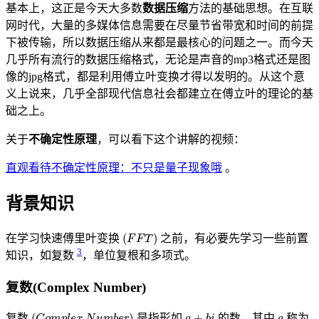
基本上，这正是今天大多数
数据压缩
方法的基础思想。在互联
网时代，大量的多媒体信息需要在尽量节省带宽和时间的前提
下被传输，所以数据压缩从来都是最核心的问题之一。而今天
几乎所有流行的数据压缩格式，无论是声音的mp3格式还是图
像的jpg格式，都是利用傅立叶变换才得以发明的。从这个意
义上说来，几乎全部现代信息社会都建立在傅立叶的理论的基
础之上。
关于
不确定性原理
，可以看下这个讲解的视频：
直观看待不确定性原理：不只是量子现象哦
。
背景知识
(
FFT
)
在学习快速傅里叶变换
之前，有必要先学习一些前置
3
知识，如复数
，单位复根和多项式。
复数(Complex Number)
(
Complex Number
)
a
+
b
i
a
复数
是指形如
的数，其中
称为