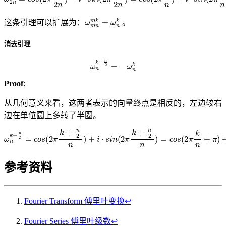
ω
m
n
m
k
=
ω
n
k
这条引理可以扩展为：
。
消去引理
ω
n
k
+
n
2
=
−
ω
n
k
Proof
:
从几何意义来看，这两者表示的向量终点是相反的，左边较右
边在单位圆上多转了半圈。
ω
n
k
+
n
2
=
c
o
s
(
2
π
k
+
n
2
−
n
i
)
⋅
+
s
i
i
n
⋅
s
(
i
2
n
π
(
k
2
n
π
)
k
=
+
−
n
ω
2
n
n
k
)
=
c
o
s
(
2
π
k
n
+
π
)
+
i
⋅
s
i
n
(
参考资料
Fourier Transform 傅里叶变换
↩︎
Fourier Series 傅里叶级数
↩︎