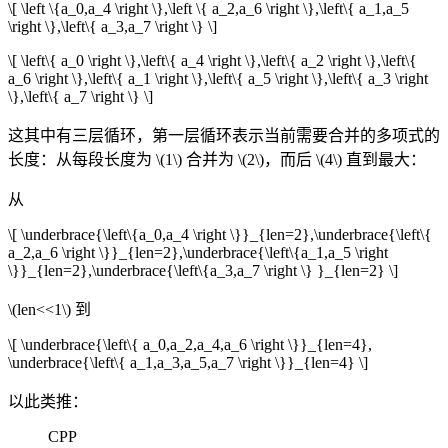
\[ \left \{a_0,a_4 \right \},\left \{ a_2,a_6 \right \},\left\{ a_1,a_5
\right \},\left\{ a_3,a_7 \right \} \]
\[ \left\{ a_0 \right \},\left\{ a_4 \right \},\left\{ a_2 \right \},\left\{
a_6 \right \},\left\{ a_1 \right \},\left\{ a_5 \right \},\left\{ a_3 \right
\},\left\{ a_7 \right \} \]
这其中有三层循环，第一层循环表示当前需要合并的多项式的
长度：从每段长度为
\(1\)
合并为
\(2\)
，而后
\(4\)
直到最大：
从
\[ \underbrace{\left\{a_0,a_4 \right \}}_{len=2},\underbrace{\left\{
a_2,a_6 \right \}}_{len=2},\underbrace{\left\{a_1,a_5 \right
\}}_{len=2},\underbrace{\left\{a_3,a_7 \right \} }_{len=2} \]
\(len<<1\)
到
\[ \underbrace{\left\{ a_0,a_2,a_4,a_6 \right \}}_{len=4},
\underbrace{\left\{ a_1,a_3,a_5,a_7 \right \}}_{len=4} \]
以此类推：
CPP