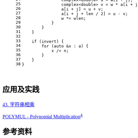
25
                complex<
double
> v = w * a[i + j
26
                a[i + j] = u + v;
27
                a[i + j + len / 
2
] = u - v;
28
                w *= wlen;
29
            }
30
        }
31
    }
32
33
if
 (invert) {
34
for
 (
auto
 &x : a) {
35
            x /= n;
36
        }
37
    }	
38
}
应用及实践
43. 字符串相乘
4
POLYMUL - Polynomial Multiplication
参考资料