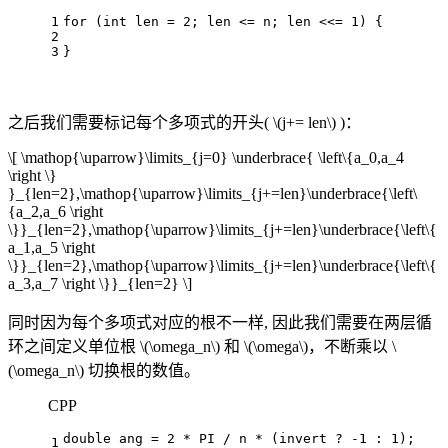
1
for
 (
int
 len = 
2
; len <= n; len <<= 
1
) {
2
3
}
之后我们需要标记每个多项式的开头(
\(j+= len\)
)：
\[ \mathop{\uparrow}\limits_{j=0} \underbrace{ \left\{a_0,a_4
\right \}
}_{len=2},\mathop{\uparrow}\limits_{j+=len}\underbrace{\left\
{a_2,a_6 \right
\}}_{len=2},\mathop{\uparrow}\limits_{j+=len}\underbrace{\left\{
a_1,a_5 \right
\}}_{len=2},\mathop{\uparrow}\limits_{j+=len}\underbrace{\left\{
a_3,a_7 \right \}}_{len=2} \]
同时因为每个多项式对应的根不一样, 因此我们需要在两层循
环之间定义单位根
\(\omega_n\)
和
\(\omega\)
，不断乘以
\
(\omega_n\)
切换根的数值。
CPP
double
 ang = 
2
 * PI / n * (invert ? 
-1
 : 
1
);
1