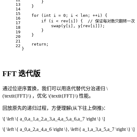
        }
13
    }
14
15
for
 (
int
 i = 
0
; i < len; ++i) {
16
if
 (i < rev[i]) {  
// 保证每对数只翻转一次
17
swap
(y[i], y[rev[i]]);
18
        }
19
    }
20
21
return
;
22
}
FFT 迭代版
通过位逆序置换，我们可以用迭代替代分治递归
\
(\textit{FFT}\)
，优化
\(\textit{FFT}\)
性能。
回放原先的递归过程，方便理解(从下往上倒推)：
\[ \left \{ a_0,a_1,a_2,a_3,a_4,a_5,a_6,a_7 \right \} \]
\[ \left \{ a_0,a_2,a_4,a_6 \right \}, \left\{ a_1,a_3,a_5,a_7 \right \} \]