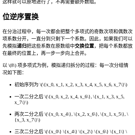
这样就可以原地进行了，不再需要额外数组。
位逆序置换
在分治过程中，每一次都会把整个多项式的奇数次项和偶数次
项系数分开，一直分到只剩下一个系数。因此，如果我们可以
先模拟
递归
把这些系数在原数组中
交换位置
，把每个系数都放
在最终的位置上，再一步一步向上合并。
以
\(8\)
项多项式为例，模拟递归拆分的过程：每一次分组情
况如下图：
初始序列为
\(\{x_0, x_1, x_2, x_3, x_4, x_5, x_6, x_7\}\)
一次二分之后
\(\{x_0, x_2, x_4, x_6\}, \{x_1, x_3, x_5,
x_7\}\)
两次二分之后
\(\{x_0, x_4\}, \{x_2, x_6\}, \{x_1, x_5\}, \
{x_3, x_7\}\)
三次二分之后
\(\{x_0\} \{x_4\} \{x_2\} \{x_6\} \{x_1\} \