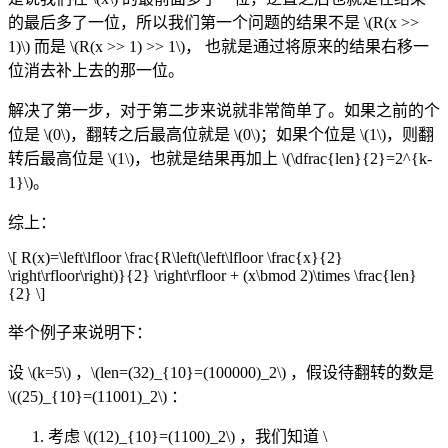
的最后多了一位，所以我们第一个问题的结果不是
\(R(x >>
1)\)
而是
\(R(x >> 1) >> 1\)
， 也就是通过将原来的结果右移一
位消去补上去的那一位。
解决了第一步，对于第二步来说就非常简单了。如果之前的个
位是
\(0\)
，翻转之后最高位就是
\(0\)
；如果个位是
\(1\)
，则翻
转后最高位是
\(1\)
，也就是结果再加上
\(\dfrac{len}{2}=2^{k-
1}\)
。
综上：
\[ R(x)=\left\lfloor \frac{R\left(\left\lfloor \frac{x}{2}
\right\rfloor\right)}{2} \right\rfloor + (x\bmod 2)\times \frac{len}
{2} \]
举个例子来说明下：
设
\(k=5\)
，
\(len=(32)_{10}=(100000)_2\)
，假设待翻转的数是
\((25)_{10}=(11001)_2\)
：
考虑
\((12)_{10}=(1100)_2\)
，我们知道
\