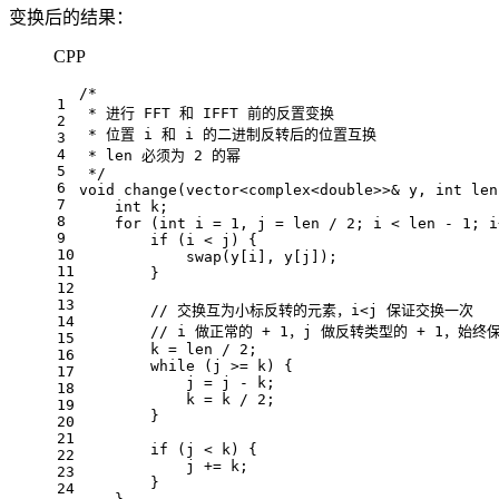
变换后的结果：
CPP
/*
1
 * 进行 FFT 和 IFFT 前的反置变换
2
 * 位置 i 和 i 的二进制反转后的位置互换
3
4
 * len 必须为 2 的幂
5
 */
6
void
change
(vector<complex<
double
>>& y, 
int
 len
7
int
 k;
8
for
 (
int
 i = 
1
, j = len / 
2
; i < len - 
1
; i
9
if
 (i < j) {
10
swap
(y[i], y[j]);
11
        }
12
13
// 交换互为小标反转的元素，i<j 保证交换一次
14
// i 做正常的 + 1，j 做反转类型的 + 1，始终
15
        k = len / 
2
;
16
while
 (j >= k) {
17
            j = j - k;
18
            k = k / 
2
;
19
        }
20
21
if
 (j < k) {
22
            j += k;
23
        }
24