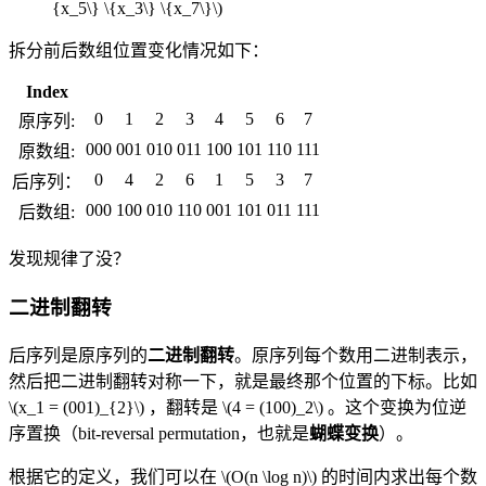
{x_5\} \{x_3\} \{x_7\}\)
拆分前后数组位置变化情况如下：
Index
0
1
2
3
4
5
6
7
原序列:
000
001
010
011
100
101
110
111
原数组:
0
4
2
6
1
5
3
7
后序列：
000
100
010
110
001
101
011
111
后数组:
发现规律了没？
二进制翻转
后序列是原序列的
二进制翻转
。原序列每个数用二进制表示，
然后把二进制翻转对称一下，就是最终那个位置的下标。比如
\(x_1 = (001)_{2}\)
，翻转是
\(4 = (100)_2\)
。这个变换为位逆
序置换（bit-reversal permutation，也就是
蝴蝶变换
）。
根据它的定义，我们可以在
\(O(n \log n)\)
的时间内求出每个数