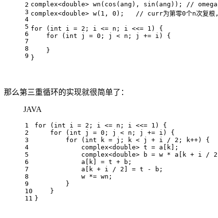
complex<
double
> 
wn
(cos(ang), sin(ang))
; 
// ome
2
3
complex<
double
> 
w
(
1
, 
0
)
;   
// curr为第零0个n次复根
4
5
for
 (
int
 i = 
2
; i <= n; i <<= 
1
) {
6
for
 (
int
 j = 
0
; j < n; j += i) {
7
8
    }
9
}
那么第三重循环的实现就很简单了：
JAVA
1
for
 (
int
i
=
2
; i <= n; i <<= 
1
) {
2
for
 (
int
j
=
0
; j < n; j += i) {
3
for
 (
int
k
=
 j; k < j + i / 
2
; k++) {
4
            complex<
double
> t = a[k];
5
            complex<
double
> b = w * a[k + i / 
2
6
            a[k] = t + b;
7
            a[k + i / 
2
] = t - b;
8
            w *= wn;
9
        }
10
    }
11
}