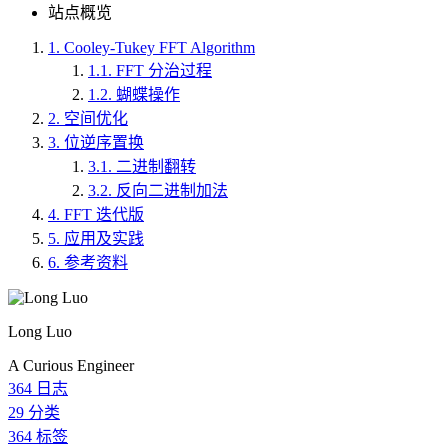
站点概览
1.
Cooley-Tukey FFT Algorithm
1.1.
FFT 分治过程
1.2.
蝴蝶操作
2.
空间优化
3.
位逆序置换
3.1.
二进制翻转
3.2.
反向二进制加法
4.
FFT 迭代版
5.
应用及实践
6.
参考资料
Long Luo
A Curious Engineer
364
日志
29
分类
364
标签