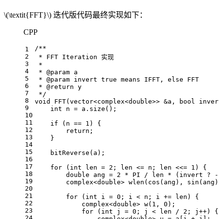
\(\textit{FFT}\)
迭代版代码最终实现如下：
CPP
/**
1
2
 * FFT Iteration 实现
3
 *
4
 * @param a
5
 * @param invert true means IFFT, else FFT
6
 * @return y
7
 */
8
void
FFT
(vector<complex<
double
>> &a, 
bool
 inver
9
int
 n = a.
size
();
10
11
if
 (n == 
1
) {
12
return
;
13
    }
14
15
bitReverse
(a);
16
17
for
 (
int
 len = 
2
; len <= n; len <<= 
1
) {
18
double
 ang = 
2
 * PI / len * (invert ? 
-
19
complex<
double
> 
wlen
(cos(ang), sin(ang)
20
21
for
 (
int
 i = 
0
; i < n; i += len) {
22
complex<
double
> 
w
(
1
, 
0
)
;
23
for
 (
int
 j = 
0
; j < len / 
2
; j++) {
24
                complex<
double
> u = a[i + j];