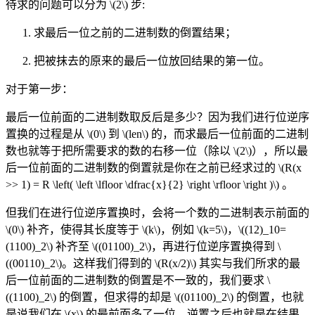
待求的问题可以分为
\(2\)
步:
求最后一位之前的二进制数的倒置结果；
把被抹去的原来的最后一位放回结果的第一位。
对于第一步：
最后一位前面的二进制数取反后是多少？因为我们进行位逆序
置换的过程是从
\(0\)
到
\(len\)
的，而求最后一位前面的二进制
数也就等于把所需要求的数的右移一位（除以
\(2\)
），所以最
后一位前面的二进制数的倒置就是你在之前已经求过的
\(R(x
>> 1) = R \left( \left \lfloor \dfrac{x}{2} \right \rfloor \right )\)
。
但我们在进行位逆序置换时，会将一个数的二进制表示前面的
\(0\)
补齐，使得其长度等于
\(k\)
，例如
\(k=5\)
，
\((12)_10=
(1100)_2\)
补齐至
\((01100)_2\)
，再进行位逆序置换得到
\
((00110)_2\)
。这样我们得到的
\(R(x/2)\)
其实与我们所求的最
后一位前面的二进制数的倒置是不一致的，我们要求
\
((1100)_2\)
的倒置，但求得的却是
\((01100)_2\)
的倒置，也就
是说我们在
\(x\)
的最前面多了一位，逆置之后也就是在结果