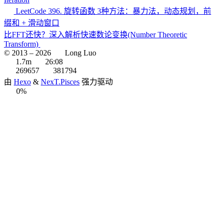
LeetCode 396. 旋转函数 3种方法：暴力法，动态规划，前
缀和 + 滑动窗口
比FFT还快？深入解析快速数论变换(Number Theoretic
Transform)
© 2013 –
2026
Long Luo
1.7m
26:08
269657
381794
由
Hexo
&
NexT.Pisces
强力驱动
0%