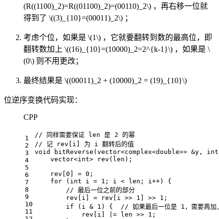
(R((1100)_2)=R((01100)_2)=(00110)_2\)
，再右移一位就
得到了
\((3)_{10}=(00011)_2\)
；
考虑个位，如果是
\(1\)
，它就要翻转到数的最高位，即
翻转数加上
\((16)_{10}=(10000)_2=2^{k-1}\)
，如果是
\
(0\)
则不用更改；
最终结果是
\((00011)_2 + (10000)_2 = (19)_{10}\)
位逆序变换代码实现：
CPP
// 同样需要保证 len 是 2 的幂
1
// 记 rev[i] 为 i 翻转后的值
2
void
bitReverse
(vector<complex<
double
>> &y, 
int
3
vector<
int
> 
rev
(len)
;
4
5
    rev[
0
] = 
0
;
6
for
 (
int
 i = 
1
; i < len; i++) {
7
8
// 最后一位之前的部分
9
        rev[i] = rev[i >> 
1
] >> 
1
;
10
if
 (i & 
1
) {  
// 如果最后一位是 1，需要再加上
11
            rev[i] |= len >> 
1
;
12