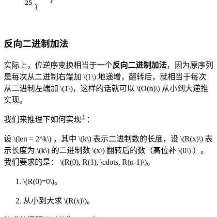
    }
25
}
反向二进制加法
实际上，位逆序变换相当于一个
反向二进制加法
，因为原序列
是每次从二进制右端加
\(1\)
地递增，翻转后，就相当于每次
从二进制左端加
\(1\)
，这样的话就可以
\(O(n)\)
从小到大递推
实现。
3
我们来推理下如何实现
：
设
\(len = 2^k\)
，其中
\(k\)
表示二进制数的长度，设
\(R(x)\)
表
示长度为
\(k\)
的二进制数
\(x\)
翻转后的数（高位补
\(0\)
）。
我们要求的是：
\(R(0), R(1), \cdots, R(n-1)\)
。
\(R(0)=0\)
。
从小到大求
\(R(x)\)
。