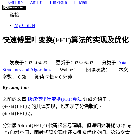
GitHub
ZhiHu
LinkedIn
E-Mail
链接
My CSDN
快速傅里叶变换(FFT)算法的实现及优化
发表于
2022-04-29
更新于
2025-05-02
分类于
Data
Structures and Algorithms
Waline：
阅读次数：
本文
字数：
6.5k
阅读时长 ≈
6 分钟
By Long Luo
之前的文章
快速傅里叶变换(FFT)算法
详细介绍了
\
(\textit{FFT}\)
的具体实现，也实现了
分治版
的
\
(\textit{FFT}\)
。
分治版
\(\textit{FFT}\)
代码很容易理解，但
递归
会消耗
\(O(\log
n)\)
的栈空间，同时代码实现中还有很多优化空间，这篇文章