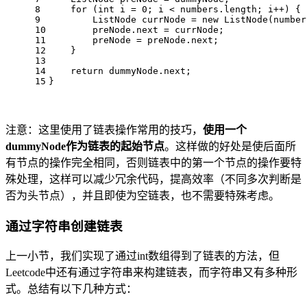
8
for
 (
int
i
=
0
; i < numbers.length; i++) {
9
ListNode
currNode
=
new
ListNode
(number
10
        preNode.next = currNode;
11
        preNode = preNode.next;
12
    }
13
14
return
 dummyNode.next;
15
}
注意：这里使用了链表操作常用的技巧，
使用一个
dummyNode作为链表的起始节点
。这样做的好处是使后面所
有节点的操作完全相同，否则链表中的第一个节点的操作要特
殊处理，这样可以减少冗余代码，提高效率（不同多次判断是
否为头节点），并且即使为空链表，也不需要特殊考虑。
通过字符串创建链表
上一小节，我们实现了通过int数组得到了链表的方法，但
Leetcode中还有通过字符串来构建链表，而字符串又有多种形
式。总结有以下几种方式：