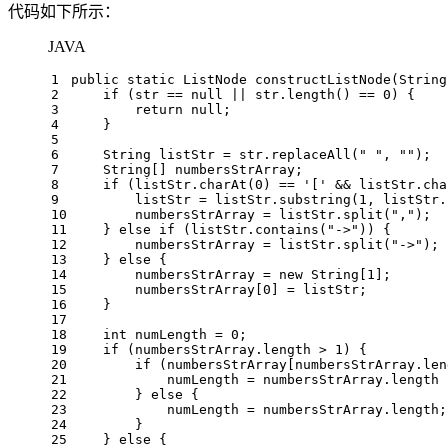
代码如下所示：
JAVA
1
public
static
 ListNode 
constructListNode
(String
2
if
 (str == 
null
 || str.length() == 
0
) {
3
return
null
;
4
    }
5
6
String
listStr
=
 str.replaceAll(
" "
, 
""
);
7
    String[] numbersStrArray;
8
if
 (listStr.charAt(
0
) == 
'['
 && listStr.cha
9
        listStr = listStr.substring(
1
, listStr.
10
        numbersStrArray = listStr.split(
","
);
11
    } 
else
if
 (listStr.contains(
"->"
)) {
12
        numbersStrArray = listStr.split(
"->"
);
13
    } 
else
 {
14
        numbersStrArray = 
new
String
[
1
];
15
        numbersStrArray[
0
] = listStr;
16
    }
17
18
int
numLength
=
0
;
19
if
 (numbersStrArray.length > 
1
) {
20
if
 (numbersStrArray[numbersStrArray.len
21
            numLength = numbersStrArray.length 
22
        } 
else
 {
23
            numLength = numbersStrArray.length;
24
        }
25
    } 
else
 {