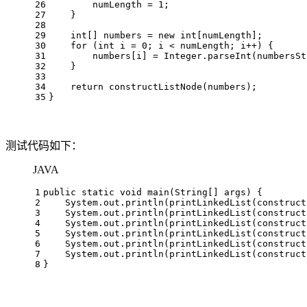
26
        numLength = 
1
;
27
    }
28
29
int
[] numbers = 
new
int
[numLength];
30
for
 (
int
i
=
0
; i < numLength; i++) {
31
        numbers[i] = Integer.parseInt(numbersSt
32
    }
33
34
return
 constructListNode(numbers);
35
}
测试代码如下：
JAVA
1
public
static
void
main
(String[] args)
 {
2
    System.out.println(printLinkedList(construct
3
    System.out.println(printLinkedList(construct
4
    System.out.println(printLinkedList(construct
5
    System.out.println(printLinkedList(construct
6
    System.out.println(printLinkedList(construct
7
    System.out.println(printLinkedList(construct
8
}