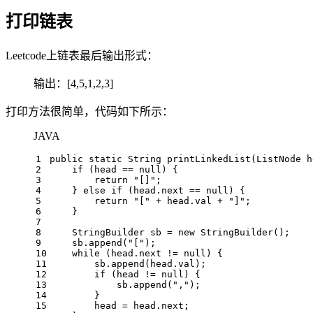
打印链表
Leetcode上链表最后输出形式：
输出：[4,5,1,2,3]
打印方法很简单，代码如下所示：
JAVA
1
public
static
 String 
printLinkedList
(ListNode h
2
if
 (head == 
null
) {
3
return
"[]"
;
4
    } 
else
if
 (head.next == 
null
) {
5
return
"["
 + head.val + 
"]"
;
6
    }
7
8
StringBuilder
sb
=
new
StringBuilder
();
9
    sb.append(
"["
);
10
while
 (head.next != 
null
) {
11
        sb.append(head.val);
12
if
 (head != 
null
) {
13
            sb.append(
","
);
14
        }
15
        head = head.next;