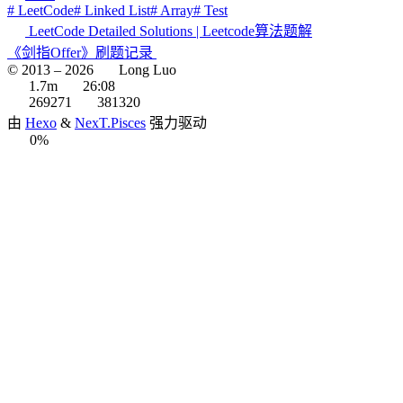
# LeetCode
# Linked List
# Array
# Test
LeetCode Detailed Solutions | Leetcode算法题解
《剑指Offer》刷题记录
© 2013 –
2026
Long Luo
1.7m
26:08
269271
381320
由
Hexo
&
NexT.Pisces
强力驱动
0%