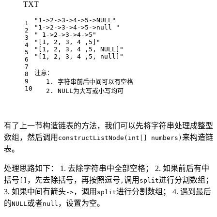
TXT
"1->2->3->4->5->NULL"
1
"1->2->3->4->5->null "
2
" 1->2->3->4->5"
3
"[1, 2, 3, 4 ,5]"
4
"[1, 2, 3, 4 ,5, NULL]"
5
"[1, 2, 3, 4 ,5, null]"
6
7
注意：
8
9
   1. 字符串前后中间可以有空格
10
   2. NULL为大写或小写均可
有了上一节构造链表的方法，我们可以先将字符串处理成整型
数组，然后调用
来构造链
constructListNode(int[] numbers)
表。
处理思路如下： 1. 去除字符串中全部空格； 2. 如果前后有中
括号
，先去除括号，再按照逗号
调用
进行分割数组；
[]
,
split
3. 如果中间有箭头
，调用
进行分割数组； 4. 遇到最后
->
split
的
或者
，设置为空。
NULL
null