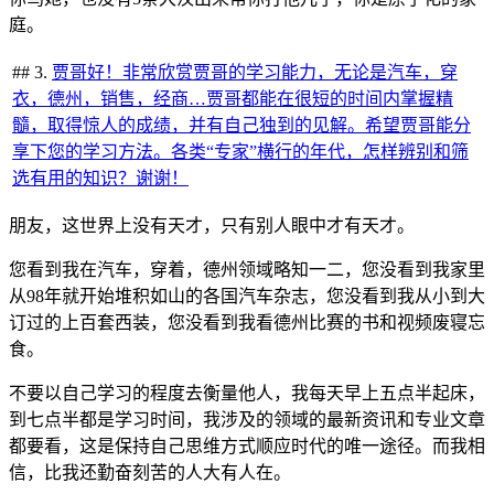
庭。
## 3.
贾哥好！非常欣赏贾哥的学习能力，无论是汽车，穿
衣，德州，销售，经商…贾哥都能在很短的时间内掌握精
髓，取得惊人的成绩，并有自己独到的见解。希望贾哥能分
享下您的学习方法。各类“专家”横行的年代，怎样辨别和筛
选有用的知识？谢谢！
朋友，这世界上没有天才，只有别人眼中才有天才。
您看到我在汽车，穿着，德州领域略知一二，您没看到我家里
从98年就开始堆积如山的各国汽车杂志，您没看到我从小到大
订过的上百套西装，您没看到我看德州比赛的书和视频废寝忘
食。
不要以自己学习的程度去衡量他人，我每天早上五点半起床，
到七点半都是学习时间，我涉及的领域的最新资讯和专业文章
都要看，这是保持自己思维方式顺应时代的唯一途径。而我相
信，比我还勤奋刻苦的人大有人在。