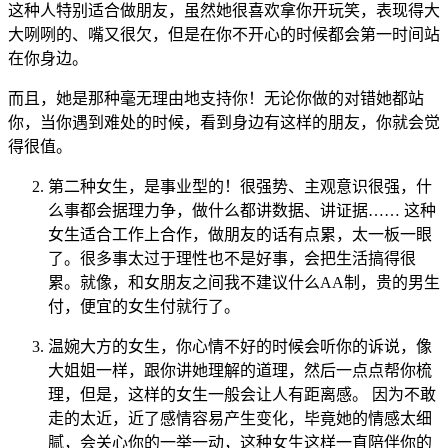
这种人特别适合做朋友，虽然她很喜欢拿你开玩笑，表现得大
大咧咧的、嘴又很欠，但是在你不开心的时候都会第一时间站
在你身边。
而且，她是那种毫无理由地支持你！无论你做的对错她都站
你，当你遇到难处的时候，看到身边有这样的朋友，你就会觉
得很值。
第二种女生，是事业型的！很强势、主观意识很强，什
么事都会据理力争，做什么都讲数据、讲证据…… 这种
女生适合工作上合作，做朋友的话有点累，太一板一眼
了。很多事太过于理性也不是好事，会把生活搞得很
累。就像，和女朋友之间我不建议什么AA制，贵的男生
付，便宜的女生付就行了。
温婉大方的女生，你心情不好的时候会听你的诉说，像
大姐姐一样，跟你讲她理解的道理，然后一点点帮你梳
理，但是，这样的女生一般会让人有距离感。 因为不敢
走的太近，近了感情容易产生变化，毕竟她的情感太细
腻，会关心你的一举一动，这种女生这样一直陪伴你的