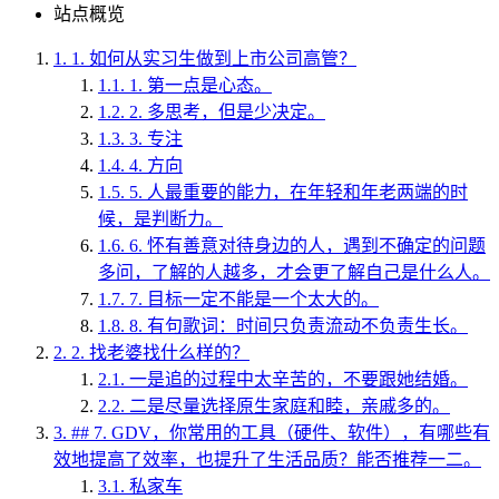
站点概览
1.
1. 如何从实习生做到上市公司高管？
1.1.
1. 第一点是心态。
1.2.
2. 多思考，但是少决定。
1.3.
3. 专注
1.4.
4. 方向
1.5.
5. 人最重要的能力，在年轻和年老两端的时
候，是判断力。
1.6.
6. 怀有善意对待身边的人，遇到不确定的问题
多问，了解的人越多，才会更了解自己是什么人。
1.7.
7. 目标一定不能是一个太大的。
1.8.
8. 有句歌词：时间只负责流动不负责生长。
2.
2. 找老婆找什么样的？
2.1.
一是追的过程中太辛苦的，不要跟她结婚。
2.2.
二是尽量选择原生家庭和睦，亲戚多的。
3.
## 7. GDV，你常用的工具（硬件、软件），有哪些有
效地提高了效率，也提升了生活品质？能否推荐一二。
3.1.
私家车