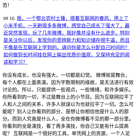
范！
## 10.
我，一个鄂北农村土锤，搭着互联网的春风，用上了
小米手机，一天刷很多条微博，感觉自己成长了强大了，最
近突然发现，玩了几年微博，我好像并没有什么进步。特别
是关注你以后，发现你的思辨能力和知识储存很牛逼，而且
不像是在互联网上学到的。请问你是怎么分配自己时间的？
如何做到长时间挂在网上输出优质价值观，又保持充足的阅
读和学习？
你没有成长，也没有强大，一切都是幻觉。​​ 微博就是舞台，
每个人都在上面表演。因为字数限制的缘故，是无法进行有效
讨论的。所以，只能提供一些观点，一些情绪，和许多娱乐。
你所看到的一切，不过是舞台上的小节目。因为互联网拉平了
人和人之间的关系，许多人就误以为也就拉平了一切。怎么可
能呢？别人让你看到的部分，是想让你相信他是什么人的部
分。而别人究竟是什么人，全在你微博看不见的那一部分里。
​你看到的全是演技，看了再多演技，你自己又能有什么提高
呢？​ 互联网是一个很好的工具，单凭网上的资源，一个人足