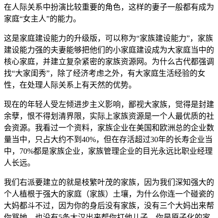
在人际关系中扮演比较重要的角色，这样的妻子一般都有成为
家庭“女主人”的能力。
这是家庭建设能力的升级版，可以称为“​家族建设能力”，家族
建设能力强的夫妻能够把他们的小家庭建设成为大家庭当中的
核心家庭，并建立复杂紧密的家族资源网。为什么古代都强调
找“大家闺秀”，除了经济考虑之外，有大家庭生活经验的女
性，在处理人际关系上有天然的优势。
现在的年轻人受左倾进步主义影响，鄙视大家族，觉得是封建
余孽，恨不得划清界限，实际上家族资源是一个人最优质的社
会资源。我看过一个资料，家族企业在美国和欧洲总的企业数
量当中，只占大约不到40%，但在存活超过30年的长寿企业当
中，70%都是家族企业，家族管理企业的目光永远比职业经理
人长远。
我们右派要建立的就是枝繁叶茂的家族，因为我们深知强大的
个人植根于强大的家庭（家族）土壤，为什么你连一个碰瓷的
大妈都斗不过，因为你的身后没有家族，没有三个大妈出来帮
你骂她，也没有5条大汉出来帮你打他儿子，你是原子化的家