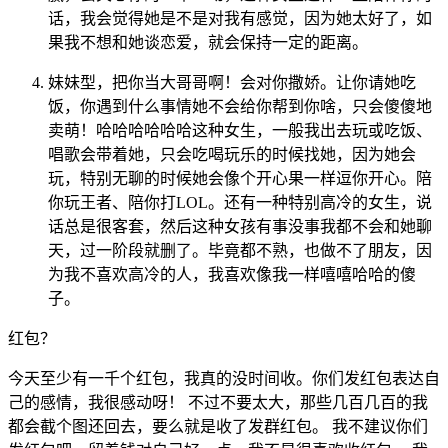
话，我会觉得她是不是对我有感觉，因为她太好了，如
果我不想和她谈恋爱，就会保持一定的距离。
妹妹型，把你当大哥哥啊！会对你撒娇。让你请她吃
饭，你遇到什么事情她不会给你帮到你啥，只会傻傻地
卖萌！哈哈哈哈哈哈这种女生，一般我出去玩或吃饭、
唱歌会带着她，只会吃喝玩乐的时候找她，因为她会
玩，特别无聊的时候她会像个开心果一样逗你开心。陪
你玩王者、陪你打LOL。还有一种特别高冷的女生，说
话总是很客套，然后这种女孩有事没事我都不会和她聊
天，过一阶段就删了。毕竟都不熟，也做不了朋友，因
为我不喜欢高冷的人，我喜欢像我一样嘻嘻哈哈的傻
子。
红包？
今天至少有一千个红包，我真的没时间收。你们发红包表达自
己的感情，我很感动呀！ 不过不要太大，那些几百几百的我
都会截个图还回去，要么就是收了发群红包。 我不建议你们