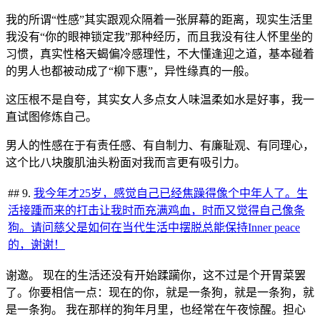
我的所谓“性感”其实跟观众隔着一张屏幕的距离，现实生活里
我没有“你的眼神锁定我”那种经历，而且我没有往人怀里坐的
习惯，真实性格天蝎偏冷感理性，不大懂逢迎之道，基本碰着
的男人也都被动成了“柳下惠”，异性缘真的一般。
这压根不是自夸，其实女人多点女人味温柔如水是好事，我一
直试图修炼自己。
男人的性感在于有责任感、有自制力、有廉耻观、有同理心，
这个比八块腹肌油头粉面对我而言更有吸引力。
## 9.
我今年才25岁，感觉自己已经焦躁得像个中年人了。生
活接踵而来的打击让我时而充满鸡血，时而又觉得自己像条
狗。请问慈父是如何在当代生活中摆脱总能保持Inner peace
的，谢谢！
谢邀。 现在的生活还没有开始蹂躏你，这不过是个开胃菜罢
了。你要相信一点：现在的你，就是一条狗，就是一条狗，就
是一条狗。 我在那样的狗年月里，也经常在午夜惊醒。担心