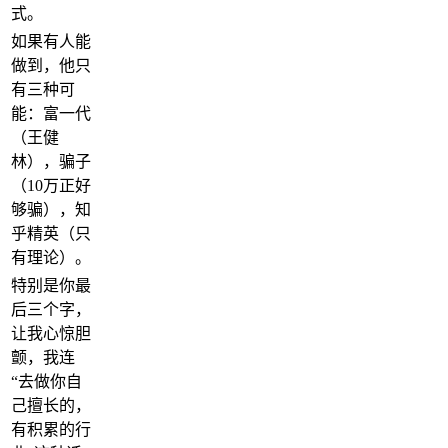
式。
如果有人能
做到，他只
有三种可
能：富一代
（王健
林），骗子
（10万正好
够骗），知
乎精英（只
有理论）。
特别是你最
后三个字，
让我心惊胆
颤，我连
“去做你自
己擅长的，
有积累的行