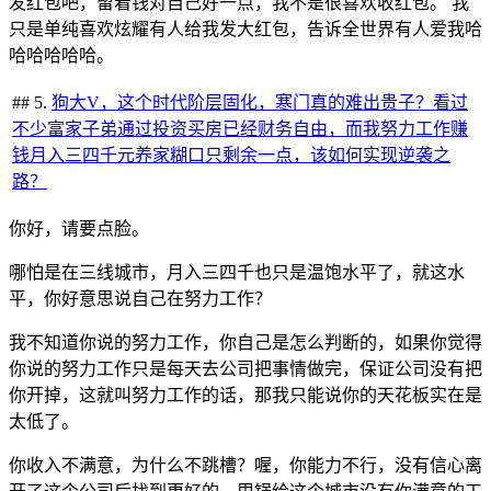
发红包吧，留着钱对自己好一点，我不是很喜欢收红包。 我
只是单纯喜欢炫耀有人给我发大红包，告诉全世界有人爱我哈
哈哈哈哈哈。
## 5.
狗大V，这个时代阶层固化，寒门真的难出贵子？看过
不少富家子弟通过投资买房已经财务自由，而我努力工作赚
钱月入三四千元养家糊口只剩余一点，该如何实现逆袭之
路？
你好，请要点脸。
哪怕是在三线城市，月入三四千也只是温饱水平了，就这水
平，你好意思说自己在努力工作？
我不知道你说的努力工作，你自己是怎么判断的，如果你觉得
你说的努力工作只是每天去公司把事情做完，保证公司没有把
你开掉，这就叫努力工作的话，那我只能说你的天花板实在是
太低了。
你收入不满意，为什么不跳槽？喔，你能力不行，没有信心离