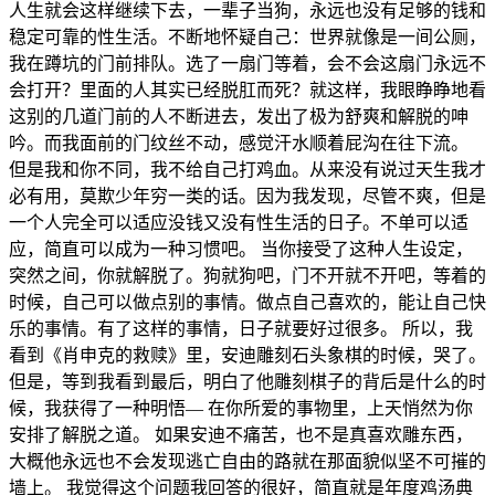
人生就会这样继续下去，一辈子当狗，永远也没有足够的钱和
稳定可靠的性生活。不断地怀疑自己：世界就像是一间公厕，
我在蹲坑的门前排队。选了一扇门等着，会不会这扇门永远不
会打开？里面的人其实已经脱肛而死？就这样，我眼睁睁地看
这别的几道门前的人不断进去，发出了极为舒爽和解脱的呻
吟。而我面前的门纹丝不动，感觉汗水顺着屁沟在往下流。
但是我和你不同，我不给自己打鸡血。从来没有说过天生我才
必有用，莫欺少年穷一类的话。因为我发现，尽管不爽，但是
一个人完全可以适应没钱又没有性生活的日子。不单可以适
应，简直可以成为一种习惯吧。 当你接受了这种人生设定，
突然之间，你就解脱了。狗就狗吧，门不开就不开吧，等着的
时候，自己可以做点别的事情。做点自己喜欢的，能让自己快
乐的事情。有了这样的事情，日子就要好过很多。 所以，我
看到《肖申克的救赎》里，安迪雕刻石头象棋的时候，哭了。
但是，等到我看到最后，明白了他雕刻棋子的背后是什么的时
候，我获得了一种明悟— 在你所爱的事物里，上天悄然为你
安排了解脱之道。 如果安迪不痛苦，也不是真喜欢雕东西，
大概他永远也不会发现逃亡自由的路就在那面貌似坚不可摧的
墙上。 我觉得这个问题我回答的很好，简直就是年度鸡汤典