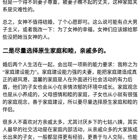
但是一个得不到妻子尊重，被妻子瞧不起的丈夫，这种家庭关
系是灾难性的。​
总之，女神不值得结婚，了个心愿即可。这么说可能有点大男
子主义，或者我改一下：为了女神的幸福，女神们应该嫁给那
些没把她当女神的人。​
二是尽量选择原生家庭和睦，亲戚多的。
婚后两个人生活在一起，会出现一项新的能力要求：我称之为
“家庭建设能力”。家庭建设能力强的夫妻，能把家庭建造成真
正的避风港，温馨的家庭是人在外面进行社会活动的有力后
盾，他们的子女也会从小在亲情浓郁的环境中成长。家庭观念
也是从小养成的，父母感情和睦的家庭，子女也从小就有很强
的家庭观念，善于家庭建设，所以要尽量选择原生家庭和睦的
伴侣。
很多人不喜欢对方亲戚太多，尤其讨厌乡下的七姑八姨，其实
人最早的社交活动是在家庭内部活动，从亲戚众多的大家族成
长出来的子女，一般都显得更有经验，更善于与人交际，也能