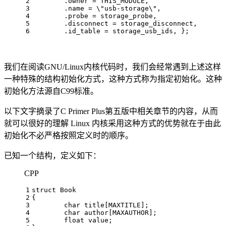
2
	.owner = THIS_MODULE,    
3
	.name = \
"usb-storage\",    
4
	.probe = storage_probe,    
5
	.disconnect = storage_disconnect,    
6
	.id_table = storage_usb_ids, };  
我们在阅读GNU/Linux内核代码时，我们会经常遇到上述这样
一种特殊的结构初始化方式，这种方式称为指定初始化。这种
初始化方法源自C99标准。
以下文字摘录了C Primer Plus第五版中相关章节的内容，从而
就可以很好的理解 Linux 内核采用这种方式的优势就在于由此
初始化不必严格按照定义时的顺序。
已知一个结构，定义如下：
CPP
1
struct
Book
2
{   
3
char
 title[MAXTITLE];   
4
char
 author[MAXAUTHOR];   
5
float
 value; 