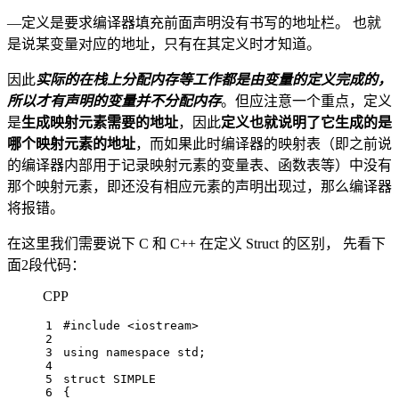
—定义是要求编译器填充前面声明没有书写的地址栏。 也就
是说某变量对应的地址，只有在其定义时才知道。
因此
实际的在栈上分配内存等工作都是由变量的定义完成的，
所以才有声明的变量并不分配内存
。但应注意一个重点，定义
是
生成映射元素需要的地址
，因此
定义也就说明了它生成的是
哪个映射元素的地址
，而如果此时编译器的映射表（即之前说
的编译器内部用于记录映射元素的变量表、函数表等）中没有
那个映射元素，即还没有相应元素的声明出现过，那么编译器
将报错。
在这里我们需要说下 C 和 C++ 在定义 Struct 的区别， 先看下
面2段代码：
CPP
1
#
include
<iostream>
2
3
using
namespace
 std;
4
5
struct
SIMPLE
6
{