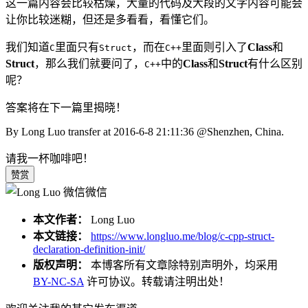
这一篇内容会比较枯燥，大量的代码及大段的文字内容可能会
让你比较迷糊，但还是多看看，看懂它们。
我们知道
里面只有
，而在
里面则引入了
Class
和
C
Struct
C++
Struct
，那么我们就要问了，
中的
Class
和
Struct
有什么区别
C++
呢？
答案将在下一篇里揭晓！
By Long Luo transfer at 2016-6-8 21:11:36
@Shenzhen
, China.
请我一杯咖啡吧！
赞赏
微信
本文作者：
Long Luo
本文链接：
https://www.longluo.me/blog/c-cpp-struct-
declaration-definition-init/
版权声明：
本博客所有文章除特别声明外，均采用
BY-NC-SA
许可协议。转载请注明出处！