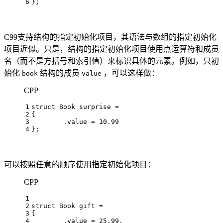
6
};   
C99支持结构的指定初始化项目，其语法与数组的指定初始化
项目近似。只是，结构的指定初始化项目使用点运算符和成员
名（而不是方括号和索引值）来标识具体的元素。例如，只初
始化
结构的成员
，可以这样做：
book
value
CPP
1
struct
Book
 surprise = 
2
{
3
	.value = 
10.99
4
};   
可以按照任意的顺序使用指定初始化项目：
CPP
1
2
struct
Book
 gift = 
3
{ 
4
	.value = 
25.99
,                  