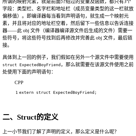
所谓的映射元素，就是前面介绍过的变量及函数，都只有3个
字段：类型栏、名字栏和地址栏（成员变量类型的这一栏就放
偏移值）。即编译器每当看到声明语句，就生成一个映射元
素，并且将对应的地址栏空着，然后留下一些信息以告诉连接
器——此 obj 文件（编译器编译源文件后生成的文件）需要一
些符号，将这些符号找到后再修改并完善此 obj 文件，最后链
接。
具体到上一回的例子，我们假如在另外一个源文件中需要使用
，那么就需要在该源文件使用之前
struct ExpectedBoyFriend
处使用下面的声明语句：
CPP
1
extern
struct
ExpectedBoyFriend
;
二、Struct的定义
上一小节我们了解了声明的定义，那么定义是什么呢？