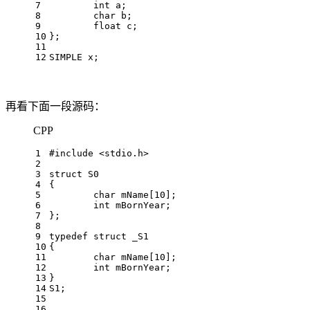
7
int
 a;
8
char
 b;
9
float
 c;
10
};
11
12
SIMPLE x;
再看下面一段源码：
CPP
1
#
include
<stdio.h>
2
3
struct
S0
4
{
5
char
 mName[
10
];
6
int
 mBornYear;
7
};
8
9
typedef
struct
_S1
10
{
11
char
 mName[
10
];
12
int
 mBornYear;
13
}
14
S1;
15
16