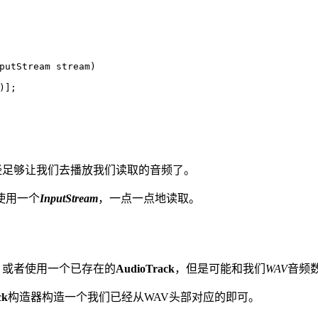
putStream stream)
)];
经足够让我们去播放我们读取的音频了。
使用一个
InputStream
，一点一点地读取。
，或者使用一个已存在的
AudioTrack
，但是可能和我们
WAV
音频
ck
构造器构造一个我们已经从WAV头部对应的即可。