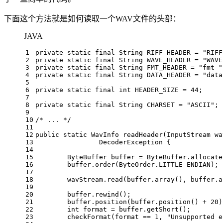
下面这个方法就是如何读取一个WAV文件的头部：
JAVA
1
private
static
final
String
RIFF_HEADER
=
"RIFF
2
private
static
final
String
WAVE_HEADER
=
"WAVE
3
private
static
final
String
FMT_HEADER
=
"fmt "
4
private
static
final
String
DATA_HEADER
=
"data
5
6
private
static
final
int
HEADER_SIZE
=
44
;
7
8
private
static
final
String
CHARSET
=
"ASCII"
;
9
10
/* ... */
11
12
public
static
 WavInfo 
readHeader
(InputStream wa
13
		DecoderException {
14
15
ByteBuffer
buffer
=
 ByteBuffer.allocate
16
	buffer.order(ByteOrder.LITTLE_ENDIAN);
17
18
	wavStream.read(buffer.array(), buffer.
19
20
	buffer.rewind();
21
	buffer.position(buffer.position() + 
20
)
22
int
format
=
 buffer.getShort();
23
	checkFormat(format == 
1
, 
"Unsupported e