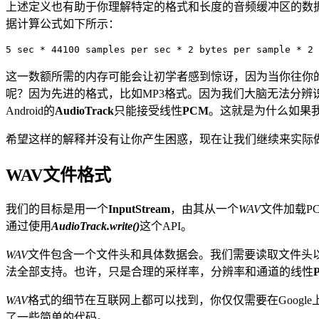
上述定义也有助于你理解特定的格式和长度的音频缓冲区的数据量，
据计算公式如下所示：
5 sec * 44100 samples per sec * 2 bytes per sample * 2 
这一数额所需的内存可能会让初学者感到惊讶，因为当你往你的
呢？因为先进的格式，比如MP3格式。因为我们大脑无法分辨
Android的
AudioTrack
只能接受线性
PCM
。这就是为什么如果
希望这样的解释并没有让你产生困惑，现在让我们继续来实际做一
WAV文件格式
我们的目标是用一个
InputStream
，由其从一个
WAV
文件加载P
通过使用
AudioTrack.write()
这个API。
WAV
文件包含一个文件头和具体数据会。我们需要读取文件头
法全部支持。也许，只是合理的采样率，分辨率和通道的线性
WAV
格式的细节在互联网上都可以找到，你仅仅需要在Googl
了一些简单的代码。