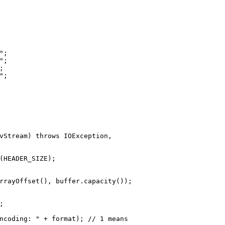
"
;
"
;
;
"
;
vStream)
throws
 IOException,
(HEADER_SIZE);
arrayOffset(), buffer.capacity());
;
ncoding: "
 + format); 
// 1 means