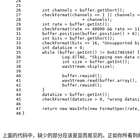
24
25
26
int
channels
=
 buffer.getShort();
27
	checkFormat(channels == 
1
 || channels =
28
			+ channels);
29
int
rate
=
 buffer.getInt();
30
	checkFormat(rate <= 
48000
 && rate >= 
11
31
	buffer.position(buffer.position() + 
6
);
32
int
bits
=
 buffer.getShort();
33
	checkFormat(bits == 
16
, 
"Unsupported bi
34
int
dataSize
=
0
;
35
while
 (buffer.getInt() != 
0x61746164
) {
36
		Log.d(TAG, 
"Skipping non-data c
37
int
size
=
 buffer.getInt();
38
		wavStream.skip(size);
39
40
		buffer.rewind();
41
		wavStream.read(buffer.array(),
42
		buffer.rewind();
43
	}
44
	dataSize = buffer.getInt();
45
	checkFormat(dataSize > 
0
, 
"wrong datasi
46
47
return
new
WavInfo
(
new
FormatSpec
(rate,
48
}
上面的代码中，缺少的部分应该是显而易见的。正如你所看到的