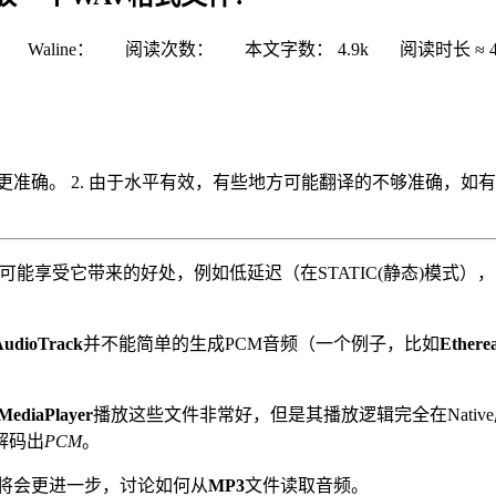
Waline：
阅读次数：
本文字数：
4.9k
阅读时长 ≈
更准确。 2. 由于水平有效，有些地方可能翻译的不够准确，如有
可能享受它带来的好处，例如低延迟（在STATIC(静态)模式），
AudioTrack
并不能简单的生成PCM音频（一个例子，比如
Etherea
MediaPlayer
播放这些文件非常好，但是其播放逻辑完全在Nati
解码出
PCM
。
将会更进一步，讨论如何从
MP3
文件读取音频。