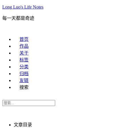
Long Luo's Life Notes
每一天都是奇迹
首页
作品
关于
标签
分类
归档
友链
搜索
文章目录