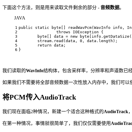
下面这个方法，则是用来读取文件剩余的部分 -
音频数据
。
JAVA
1
public
static
byte
[] readWavPcm(WavInfo info, In
2
throws
 IOException {
3
byte
[] data = 
new
byte
[info.getDataSize(
4
	stream.read(data, 
0
, data.length);
5
return
 data;
6
}
我们读取的
WavInfo
结构体，包含采样率，分辨率和声道数已
如果我们不需要将全部音频数据一次性放入内存中，我们可以
将PCM传入AudioTrack
我们现在面临2种情况，新建一个适合这种格式的
AudioTrack
在第一种情况，事情就很简单了，我们仅仅需要使用
AudioTra