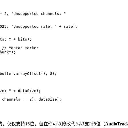
= 
2
, 
"Unsupported channels: "
025
, 
"Unsupported rate: "
 + rate);
ts: "
 + bits);
 
// "data" marker
hunk"
);
 buffer.arrayOffset(), 
8
);
ze: "
 + dataSize);
 channels == 
2
), dataSize);
，仅仅支持16位，但在你可以修改代码以支持8位（
AudioTrac