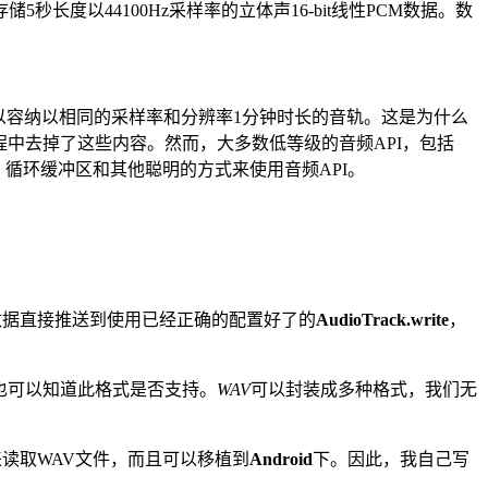
以44100Hz采样率的立体声16-bit线性PCM数据。数
可以容纳以相同的采样率和分辨率1分钟时长的音轨。这是为什么
中去掉了这些内容。然而，大多数低等级的音频API，包括
循环缓冲区和其他聪明的方式来使用音频API。
数据直接推送到使用已经正确的配置好了的
AudioTrack.write
，
也可以知道此格式是否支持。
WAV
可以封装成多种格式，我们无
来读取WAV文件，而且可以移植到
Android
下。因此，我自己写