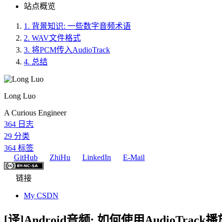
站点概览
1.
背景知识: 一些数字音频术语
2.
WAV文件格式
3.
将PCM传入AudioTrack
4.
总结
Long Luo
A Curious Engineer
364
日志
29
分类
364
标签
GitHub
ZhiHu
LinkedIn
E-Mail
链接
My CSDN
[译]Android音频: 如何使用AudioTra