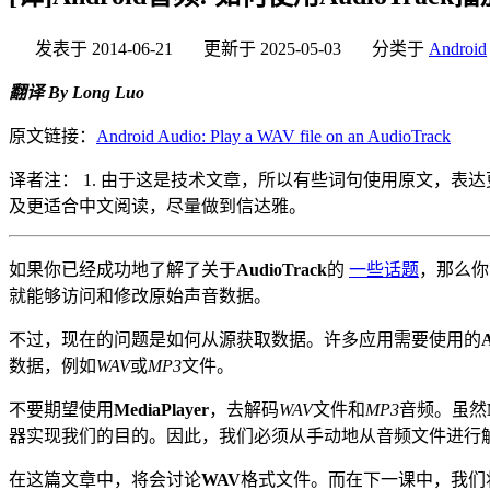
发表于
2014-06-21
更新于
2025-05-03
分类于
Android
翻译 By Long Luo
原文链接：
Android Audio: Play a WAV file on an AudioTrack
译者注： 1. 由于这是技术文章，所以有些词句使用原文，表达
及更适合中文阅读，尽量做到信达雅。
如果你已经成功地了解了关于
AudioTrack
的
一些话题
，那么你
就能够访问和修改原始声音数据。
不过，现在的问题是如何从源获取数据。许多应用需要使用的
数据，例如
WAV
或
MP3
文件。
不要期望使用
MediaPlayer
，去解码
WAV
文件和
MP3
音频。虽然
器实现我们的目的。因此，我们必须从手动地从音频文件进行
在这篇文章中，将会讨论
WAV
格式文件。而在下一课中，我们