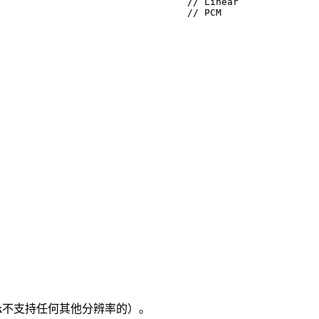
// Linear
// PCM
k
不支持任何其他分辨率的）。