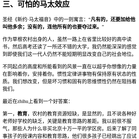
三、可怕的马太效应
圣经《新约·马太福音》中的一则寓言：“
凡有的，还要加给他
叫他多余；没有的，连他所有的也要夺过来。
”
作为草根农村出身的人，虽然一路上在省里比较好的高中读
书，然后高考还读了一所还不错的大学，我仍然能深深的感觉
到即使我们这一代人仍然不能短期明显改变自己的社会地位。
不同起点的高度和所能看到的风景一直在以超乎你想像的力量
在影响着你，安排着你。惯性定律讲事物有保持原有状态的性
质。我们想改变，但是坏习惯和固有的思维惯性仍然在阻挡着
我们。
最近在zhihu上看到一个好答案：
第一，
教育
，农村的教育资源短缺，是显然的，且不说各种好
老师好学校的缺乏，关键是教育思路的差距。我以前很不服
气，那些人为什么非买北京十万一平的学区房。后来了解了同
事孩子的授课内容和教育思路，他们很多孩子已经跳出了应试