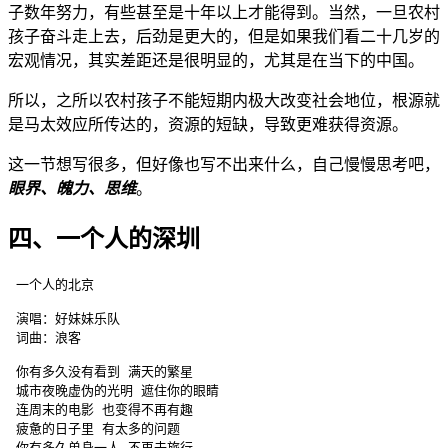
子数年努力，有些甚至是十年以上才能得到。当然，一旦农村
孩子奋斗走上去，后劲是更大的，但是如果我们看二十几岁的
宏观情况，其实差距还是很明显的，尤其是在当下的中国。
所以，之所以农村孩子不能短期内极大改变社会地位，根源就
是马太效应所传达的，资源的短缺，导致更难获得资源。
这一节想写很多，但好像也写不出来什么，自己慢慢思考吧，
眼界、魄力、思维
。
四、一个人的深圳
 一个人的北京

 演唱：好妹妹乐队

 词曲：浪客

 你有多久没有看到 满天的繁星

 城市夜晚虚伪的光明 遮住你的眼睛

 连周末的电影 也变得不再有趣

 疲惫的日子里 有太多的问题

 你有多久单身一人 不再去旅行
