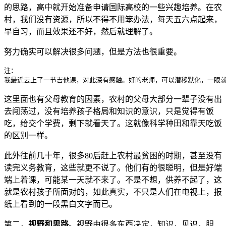
的思路，高中就开始准备申请国际高校的一些兴趣培养。在农
村，我们没有资源，所以不得不用笨办法，每天五六点起来，
早自习，而且效果还不好，然后就理解了。
努力确实可以解决很多问题，但是方法也很重要。
注：

我最近去上了一节吉他课，对此深有感触。好的老师，可以潜移默化，一眼
这里面也有父母教育的因素，农村的父母大部分一辈子没有出
去闯荡过，没有培养孩子格局和知识的意识，只是觉得有饭
吃，给交个学费，剩下就看天了。这就像科学种田和靠天吃饭
的区别一样。
此外往前几十年，很多80后赶上农村最贫困的时期，甚至没有
读完义务教育，这些就更不说了。他们有的很聪明，但是好端
端上着课，可能某一天就不来了。不是不想，供养不起了，这
就是农村孩子所面对的，如此真实，不只是人们在电视上，报
纸上看到的一段黑白文字而已。
第二，
视野和思路
。视野由很多东西决定，知识，见识，胆